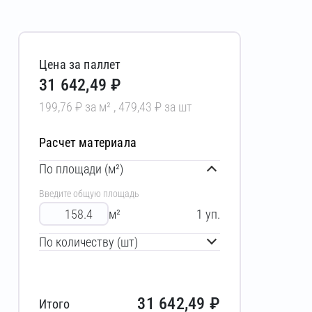
Цена за паллет
31 642,49 ₽
199,76 ₽ за м² , 479,43 ₽ за шт
Расчет материала
По площади (м²)
Введите общую площадь
м²
1
уп.
По количеству (шт)
31 642,49
₽
Итого