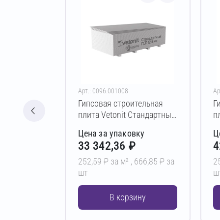
Арт.: 0096.001008
Ар
Гипсовая строительная
Г
плита Vetonit Стандартный
п
12,5х1200х2200 мм (ПК)
1
Цена за упаковку
Ц
33 342,36 ₽
4
252,59 ₽ за м² ,
666,85 ₽ за
2
шт
ш
В корзину