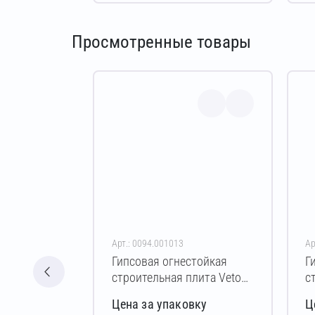
Просмотренные товары
Арт.: 0094.001013
Ар
Гипсовая огнестойкая
Г
строительная плита Vetonit
с
Огнестойкий
О
Цена за упаковку
Ц
12,5х1200х2800 мм (ПРО)
1