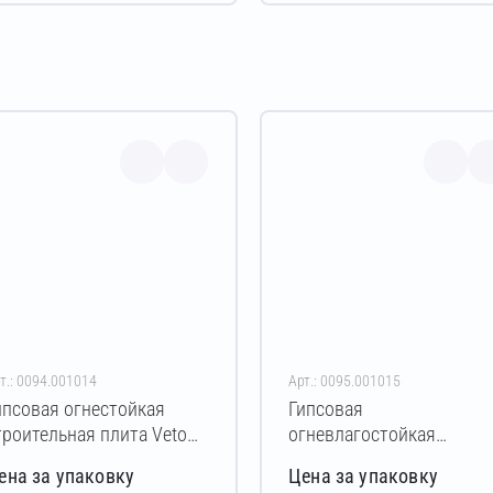
т.: 0094.001014
Арт.: 0095.001015
ипсовая огнестойкая
Гипсовая
троительная плита Vetonit
огневлагостойкая
гнестойкий
строительная плита Veto
ена за упаковку
Цена за упаковку
5х1200х2500 мм (ПРО)
Огневлагостойкий