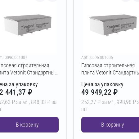
т.: 0096.001007
Арт.: 0096.001006
ипсовая строительная
Гипсовая строительная
лита Vetonit Стандартный
плита Vetonit Стандартн
2,5х1200х2800 мм (ПК)
12,5х1200х3000 мм (ПК)
ена за упаковку
Цена за упаковку
2 441,37 ₽
49 949,22 ₽
52,63 ₽ за м² ,
848,83 ₽ за
252,27 ₽ за м² ,
998,98 ₽ 
т
шт
В корзину
В корзину