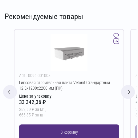
Рекомендуемые товары
Арт.: 0096.001008
А
Гипсовая строительная плита Vetonit Стандартный
Г
12,5х1200х2200 мм (ПК)
1
Цена за упаковку
Ц
33 342,36 ₽
4
252,59 ₽ за м² ,
2
666,85 ₽ за шт
8
В корзину