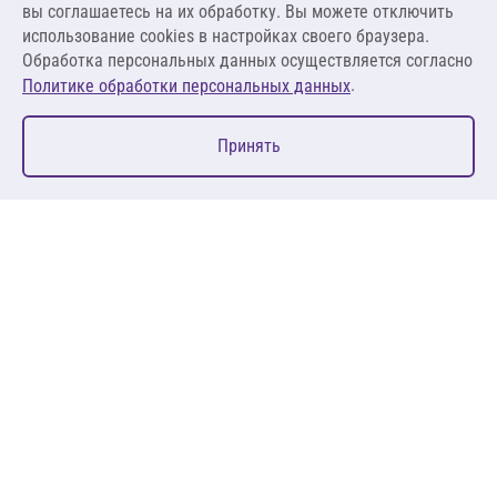
вы соглашаетесь на их обработку. Вы можете отключить
В корзину
использование cookies в настройках своего браузера.
Обработка персональных данных осуществляется согласно
.
Политике обработки персональных данных
0
Принять
Главная
Избранное
Корзина
Каталог
127083, Москва, ул. 8 Марта, д. 1, стр.12, пом. 4/31
Пн-Пт: 09:00-18:00
+7 (495) 080 08 68