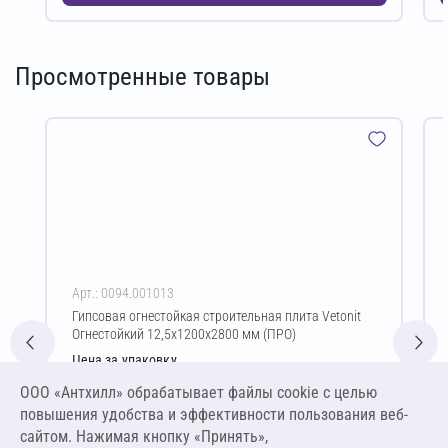
Просмотренные товары
Арт.: 0094.001013
Гипсовая огнестойкая строительная плита Vetonit
Огнестойкий 12,5х1200х2800 мм (ПРО)
Цена за упаковку
52 682,92 ₽
ООО «Антхилл» обрабатывает файлы cookie c целью
313,59 ₽ за м² ,
повышения удобства и эффективности пользования веб-
1 053,66 ₽ за шт
сайтом. Нажимая кнопку «Принять»,