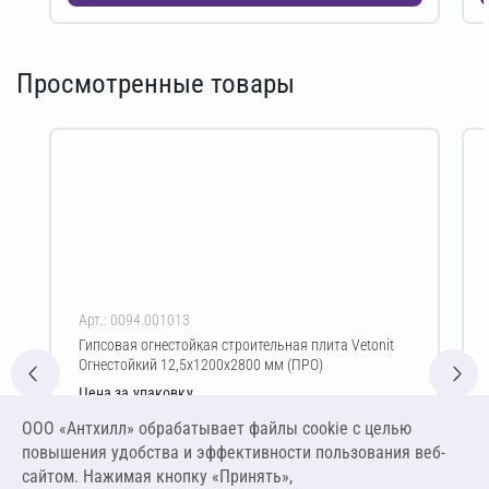
Просмотренные товары
Арт.: 0094.001013
Гипсовая огнестойкая строительная плита Vetonit
Огнестойкий 12,5х1200х2800 мм (ПРО)
Цена за упаковку
52 682,92 ₽
ООО «Антхилл» обрабатывает файлы cookie c целью
313,59 ₽ за м² ,
повышения удобства и эффективности пользования веб-
1 053,66 ₽ за шт
сайтом. Нажимая кнопку «Принять»,