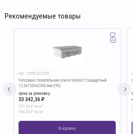
Рекомендуемые товары
Арт.: 0096.001008
А
Гипсовая строительная плита Vetonit Стандартный
Г
12,5х1200х2200 мм (ПК)
1
Цена за упаковку
Ц
33 342,36 ₽
4
252,59 ₽ за м² ,
2
666,85 ₽ за шт
8
В корзину