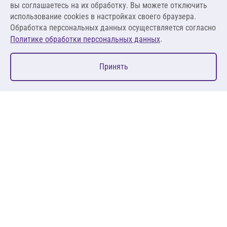
вы соглашаетесь на их обработку. Вы можете отключить
В корзину
использование cookies в настройках своего браузера.
Обработка персональных данных осуществляется согласно
.
Политике обработки персональных данных
0
Принять
Главная
Избранное
Корзина
Каталог
127083, Москва, ул. 8 Марта, д. 1, стр.12, пом. 4/31
Пн-Пт: 09:00-18:00
+7 (495) 080 08 68