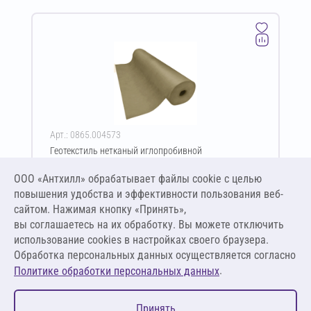
Арт.: 0865.004573
Геотекстиль нетканый иглопробивной
термофиксированный GeoSM Geoflax Plus TERMO ПЭ
600 г/м² 6х50 м
ООО «Антхилл» обрабатывает файлы cookie c целью
Цена за упаковку
ПО ЗАПРОСУ
повышения удобства и эффективности пользования веб-
сайтом. Нажимая кнопку «Принять»,
вы соглашаетесь на их обработку. Вы можете отключить
Оставить заявку
использование cookies в настройках своего браузера.
Обработка персональных данных осуществляется согласно
.
Политике обработки персональных данных
0
Принять