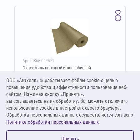
Арт.: 0865.004571
Геотекстиль нетканый иглопробивной
термофиксированный GeoSM Geoflax Plus TERMO ПЭ
500 г/м² 6х50 м
ООО «Антхилл» обрабатывает файлы cookie c целью
Цена за упаковку
ПО ЗАПРОСУ
повышения удобства и эффективности пользования веб-
сайтом. Нажимая кнопку «Принять»,
вы соглашаетесь на их обработку. Вы можете отключить
Оставить заявку
использование cookies в настройках своего браузера.
Обработка персональных данных осуществляется согласно
.
Политике обработки персональных данных
0
Принять