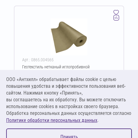
Арт.: 0865.004565
Геотекстиль нетканый иглопробивной
термофиксированный GeoSM Geoflax Plus TERMO ПЭ
200 г/м² 6х50 м
ООО «Антхилл» обрабатывает файлы cookie c целью
Цена за упаковку
ПО ЗАПРОСУ
повышения удобства и эффективности пользования веб-
сайтом. Нажимая кнопку «Принять»,
вы соглашаетесь на их обработку. Вы можете отключить
Оставить заявку
использование cookies в настройках своего браузера.
Обработка персональных данных осуществляется согласно
.
Политике обработки персональных данных
0
Принять