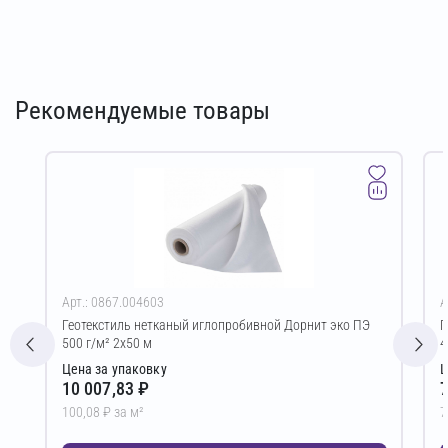
Рекомендуемые товары
Арт.: 0867.004603
А
Геотекстиль нетканый иглопробивной Дорнит эко ПЭ
Г
500 г/м² 2х50 м
4
Цена за упаковку
Ц
10 007,83 ₽
7
100,08 ₽ за м²
7