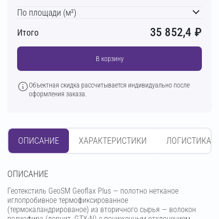
По площади (м²)
35 852,4
₽
Итого
В корзину
Объектная скидка рассчитывается индивидуально после
оформления заказа.
ОПИСАНИЕ
ХАРАКТЕРИСТИКИ
ЛОГИСТИКА
OПИСАНИЕ
Геотекстиль GeoSM Geoflax Plus — полотно нетканое
иглопробивное термофиксированное
(термокаландрированое) из вторичного сырья — волокон
полиэфира (дорнит, GTX-N) с пониженным отклонением