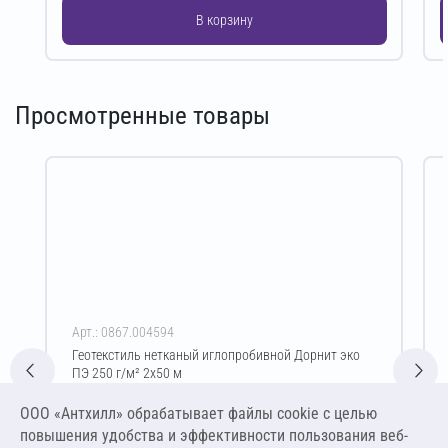
В корзину
Просмотренные товары
Арт.: 0867.004594
Геотекстиль нетканый иглопробивной Дорнит эко
ПЭ 250 г/м² 2х50 м
Цена за упаковку
ООО «Антхилл» обрабатывает файлы cookie c целью
5 336,25 ₽
повышения удобства и эффективности пользования веб-
26,68 ₽ за м²