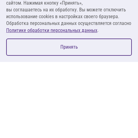
сайтом. Нажимая кнопку «Принять»,
вы соглашаетесь на их обработку. Вы можете отключить
В корзину
использование cookies в настройках своего браузера.
Обработка персональных данных осуществляется согласно
.
Политике обработки персональных данных
0
Принять
Главная
Избранное
Корзина
Каталог
127083, Москва, ул. 8 Марта, д. 1, стр.12, пом. 4/31
Пн-Пт: 09:00-18:00