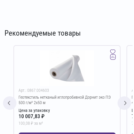
Рекомендуемые товары
Арт.: 0867.004603
А
Геотекстиль нетканый иглопробивной Дорнит эко ПЭ
Г
500 г/м² 2х50 м
4
Цена за упаковку
Ц
10 007,83 ₽
7
100,08 ₽ за м²
7