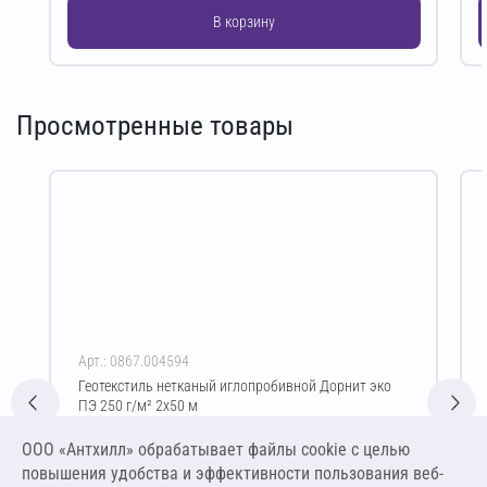
В корзину
Просмотренные товары
Арт.: 0867.004594
Геотекстиль нетканый иглопробивной Дорнит эко
ПЭ 250 г/м² 2х50 м
Цена за упаковку
ООО «Антхилл» обрабатывает файлы cookie c целью
5 336,25 ₽
повышения удобства и эффективности пользования веб-
26,68 ₽ за м²