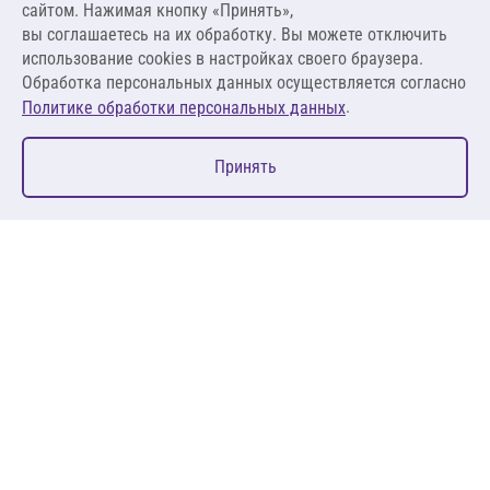
сайтом. Нажимая кнопку «Принять»,
вы соглашаетесь на их обработку. Вы можете отключить
В корзину
использование cookies в настройках своего браузера.
Обработка персональных данных осуществляется согласно
.
Политике обработки персональных данных
0
Принять
Главная
Избранное
Корзина
Каталог
127083, Москва, ул. 8 Марта, д. 1, стр.12, пом. 4/31
Пн-Пт: 09:00-18:00