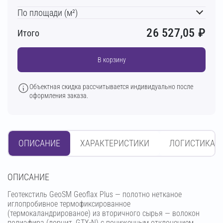
По площади (м²)
26 527,05
₽
Итого
В корзину
Объектная скидка рассчитывается индивидуально после
оформления заказа.
ОПИСАНИЕ
ХАРАКТЕРИСТИКИ
ЛОГИСТИКА
OПИСАНИЕ
Геотекстиль GeoSM Geoflax Plus — полотно нетканое
иглопробивное термофиксированное
(термокаландрированое) из вторичного сырья — волокон
полиэфира (дорнит, GTX-N) с пониженным отклонением