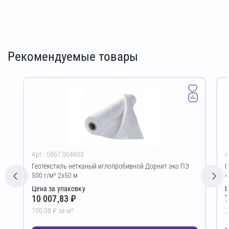
Рекомендуемые товары
Арт.: 0867.004603
А
Геотекстиль нетканый иглопробивной Дорнит эко ПЭ
Г
500 г/м² 2х50 м
4
Цена за упаковку
Ц
10 007,83 ₽
7
100,08 ₽ за м²
7