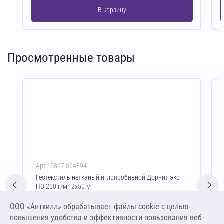
В корзину
Просмотренные товары
Арт.: 0867.004594
Геотекстиль нетканый иглопробивной Дорнит эко
ПЭ 250 г/м² 2х50 м
Цена за упаковку
ООО «Антхилл» обрабатывает файлы cookie c целью
5 336,25 ₽
повышения удобства и эффективности пользования веб-
26,68 ₽ за м²