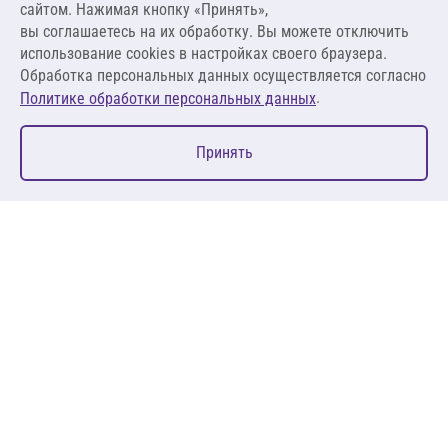
сайтом. Нажимая кнопку «Принять»,
вы соглашаетесь на их обработку. Вы можете отключить
В корзину
использование cookies в настройках своего браузера.
Обработка персональных данных осуществляется согласно
.
Политике обработки персональных данных
0
Принять
Главная
Избранное
Корзина
Каталог
127083, Москва, ул. 8 Марта, д. 1, стр.12, пом. 4/31
Пн-Пт: 09:00-18:00