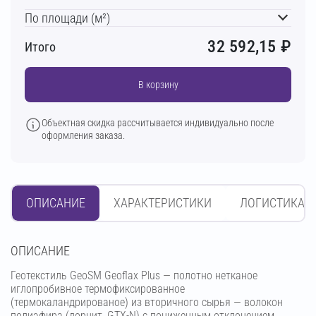
По площади (м²)
32 592,15
₽
Итого
В корзину
Объектная скидка рассчитывается индивидуально после
оформления заказа.
ОПИСАНИЕ
ХАРАКТЕРИСТИКИ
ЛОГИСТИКА
OПИСАНИЕ
Геотекстиль GeoSM Geoflax Plus — полотно нетканое
иглопробивное термофиксированное
(термокаландрированое) из вторичного сырья — волокон
полиэфира (дорнит, GTX-N) с пониженным отклонением