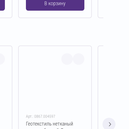
В корзину
В 
Арт.: 0867.004597
Арт.: 0867.00
Геотекстиль нетканый
Геотекстил