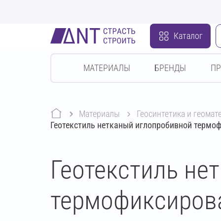
Каталог
МАТЕРИАЛЫ
БРЕНДЫ
П
Материалы
геосинтетика и геома
Геотекстиль нетканый иглопробивной термоф
Геотекстиль не
термофиксирова