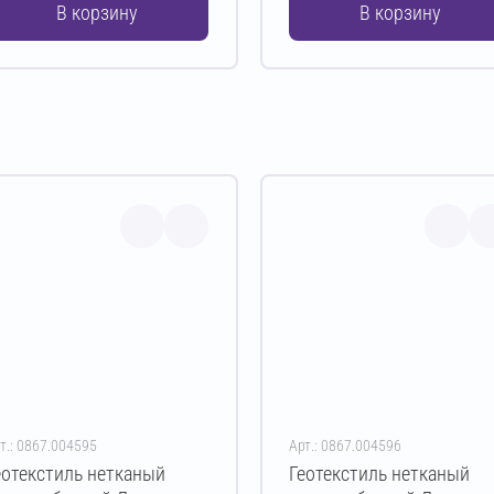
В корзину
В корзину
т.: 0867.004595
Арт.: 0867.004596
еотекстиль нетканый
Геотекстиль нетканый