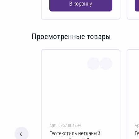
В корзину
Просмотренные товары
Арт.: 0867.004594
Ар
Геотекстиль нетканый
Г