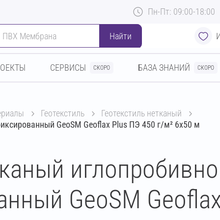
Пн-Пт: 09:00-18:00
Найти
РОЕКТЫ
СЕРВИСЫ
БАЗА ЗНАНИЙ
СКОРО
СКОРО
териалы
геотекстиль
геотекстиль нетканый
иксированный GeoSM Geoflax Plus ПЭ 450 г/м² 6х50 м
тканый иглопробивно
нный GeoSM Geoflax 