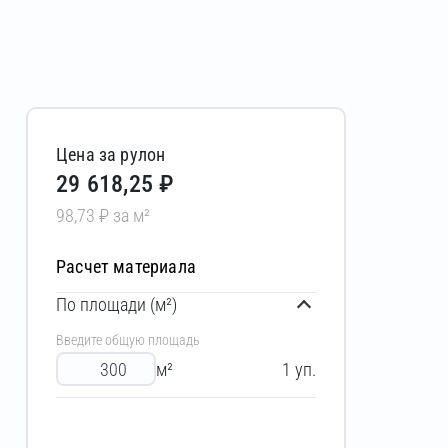
Цена за рулон
29 618,25 ₽
98,73 ₽ за м²
Расчет материала
По площади (м²)
Введите общую площадь
м²
1
уп.