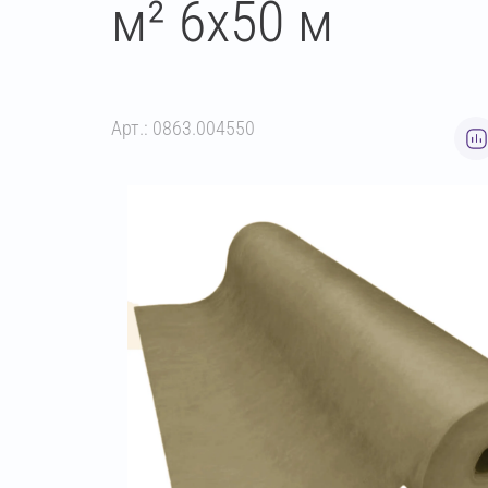
м² 6х50 м
Арт.: 0863.004550