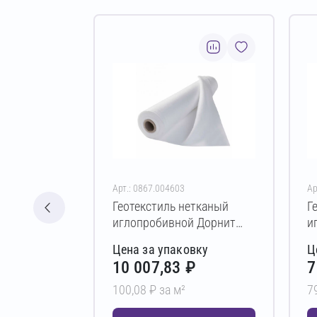
Арт.: 0867.004603
Ар
Геотекстиль нетканый
Г
иглопробивной Дорнит
и
эко ПЭ 500 г/м² 2х50 м
э
Цена за упаковку
Ц
10 007,83 ₽
7
100,08 ₽ за м²
7