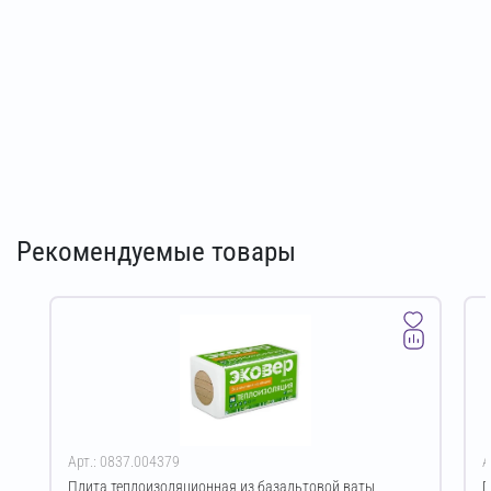
Рекомендуемые товары
Арт.: 0837.004379
А
Плита теплоизоляционная из базальтовой ваты
Г