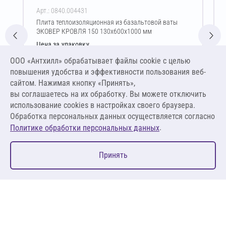
Арт.: 0840.004431
Плита теплоизоляционная из базальтовой ваты
ЭКОВЕР КРОВЛЯ 150 130х600х1000 мм
Цена за упаковку
2 294,77 ₽
ООО «Антхилл» обрабатывает файлы cookie c целью
14 710,06 ₽ за м³ ,
повышения удобства и эффективности пользования веб-
1 912,31 ₽ за м²
сайтом. Нажимая кнопку «Принять»,
вы соглашаетесь на их обработку. Вы можете отключить
В корзину
использование cookies в настройках своего браузера.
Обработка персональных данных осуществляется согласно
.
Политике обработки персональных данных
0
Принять
Главная
Избранное
Корзина
Каталог