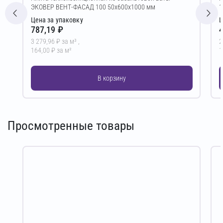
ЭКОВЕР ВЕНТ-ФАСАД 100 50х600х1000 мм
1
Цена за упаковку
Ц
787,19 ₽
4
3 279,96 ₽ за м³ ,
2
164,00 ₽ за м²
1
В корзину
Просмотренные товары