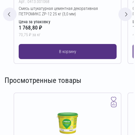
Арт.: 0413.001068
А
Смесь штукатурная цементная декоративная
С
ПЕТРОМИКС ZP-12 25 кг (3,0 мм)
П
Цена за упаковку
Ц
1 768,80 ₽
1
70,75 ₽ за кг
4
В корзину
Просмотренные товары