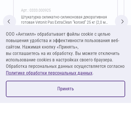
Арт.: 0333.000925
Штукатурка силикатно-силиконовая декоративная
готовая Vetonit Pas ExtraClean “koroed” 25 кг (2,0 мм
/ белый)
Цена за упаковку
ООО «Антхилл» обрабатывает файлы cookie c целью
6 407,13 ₽
повышения удобства и эффективности пользования веб-
256,29 ₽ за кг
сайтом. Нажимая кнопку «Принять»,
вы соглашаетесь на их обработку. Вы можете отключить
В корзину
использование cookies в настройках своего браузера.
Обработка персональных данных осуществляется согласно
.
Политике обработки персональных данных
0
Принять
Главная
Избранное
Корзина
Каталог