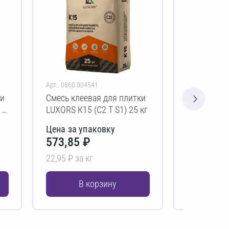
Арт.: 0860.004541
Арт.: 0492.00
ки
Смесь клеевая для плитки
Смесь клее
 5
LUXORS К15 (C2 T S1) 25 кг
DAUER CO
Зимняя (C0
Цена за упаковку
Цена за у
573,85 ₽
608,00 
22,95 ₽ за кг
15,20 ₽ за 
В корзину
В 