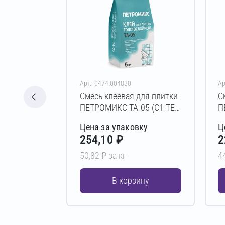
Арт.: 0474.004830
Ар
Смесь клеевая для плитки
С
ПЕТРОМИКС TA-05 (C1 TE)
П
5 кг
к
Цена за упаковку
Ц
254,10 ₽
2
50,82 ₽ за кг
4
В корзину