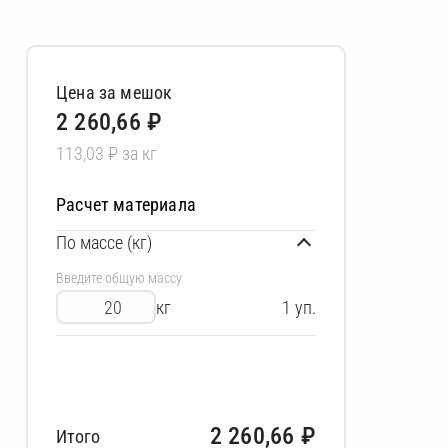
Цена за мешок
2 260,66 ₽
113,03 ₽ за кг
Расчет материала
По массе (кг)
Введите общую массу
кг
1
уп.
2 260,66
₽
Итого