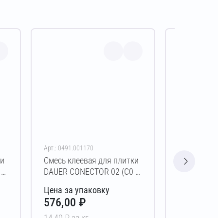
Арт.: 0491.001170
Арт.: 0492.00
ки
Смесь клеевая для плитки
Смесь клее
T)
DAUER CONECTOR 02 (C0 T)
DAUER CO
40 кг
Зимняя (C0
Цена за упаковку
Цена за у
576,00 ₽
401,00 
14,40 ₽ за кг
16,04 ₽ за 