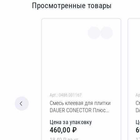
Просмотренные товары
Арт.: 0486.001167
Ар
Смесь клеевая для плитки
С
DAUER CONECTOR Плюс
D
Зимняя (C1 T) 25 кг
З
Цена за упаковку
Ц
460,00 ₽
6
18,40 ₽ за кг
1