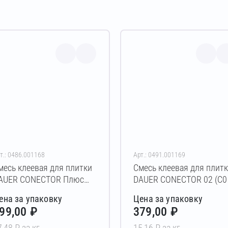
т.: 0486.001168
Арт.: 0491.001169
месь клеевая для плитки
Смесь клеевая для плит
AUER CONECTOR Плюс
DAUER CONECTOR 02 (C0 
имняя (C1 T) 40 кг
25 кг
ена за упаковку
Цена за упаковку
99,00 ₽
379,00 ₽
7,48 ₽ за кг
15,16 ₽ за кг