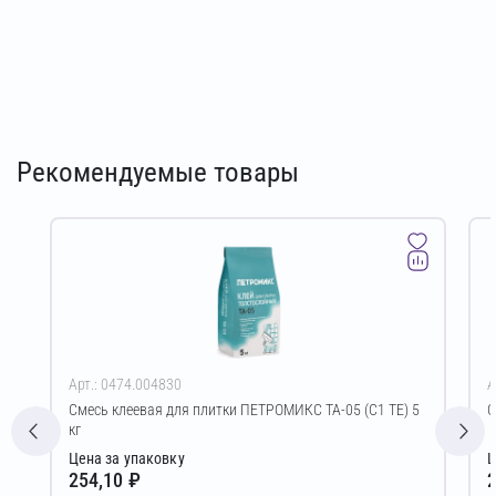
Рекомендуемые товары
Арт.: 0474.004830
А
Смесь клеевая для плитки ПЕТРОМИКС TA-05 (C1 TE) 5
С
кг
Цена за упаковку
Ц
254,10 ₽
2