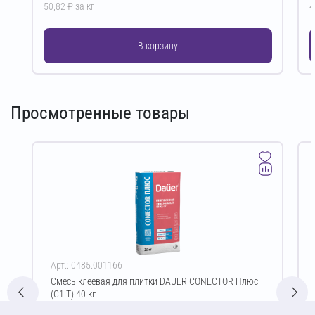
50,82 ₽ за кг
4
В корзину
Просмотренные товары
Арт.: 0485.001166
Смесь клеевая для плитки DAUER CONECTOR Плюс
(C1 T) 40 кг
Цена за упаковку