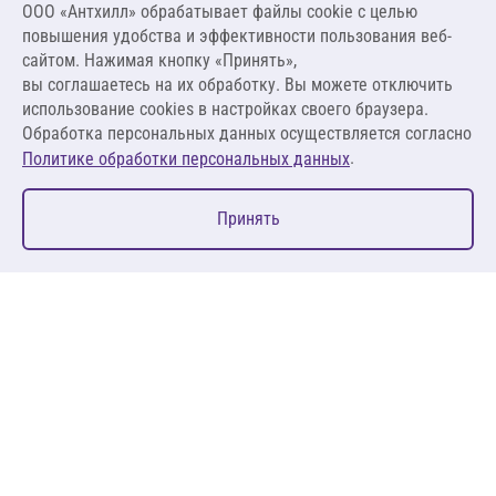
ООО «Антхилл» обрабатывает файлы cookie c целью
660,00 ₽
повышения удобства и эффективности пользования веб-
16,50 ₽ за кг
сайтом. Нажимая кнопку «Принять»,
вы соглашаетесь на их обработку. Вы можете отключить
В корзину
использование cookies в настройках своего браузера.
Обработка персональных данных осуществляется согласно
.
Политике обработки персональных данных
0
Принять
Главная
Избранное
Корзина
Каталог
127083, Москва, ул. 8 Марта, д. 1, стр.12, пом. 4/31