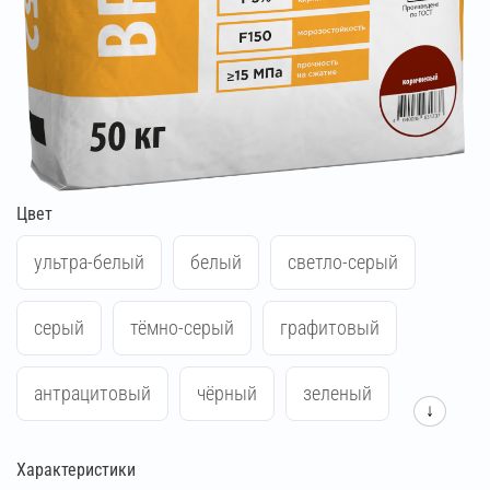
Цвет
ультра-белый
белый
светло-серый
серый
тёмно-серый
графитовый
антрацитовый
чёрный
зеленый
↓
синий
жёлтый
красный
Характеристики