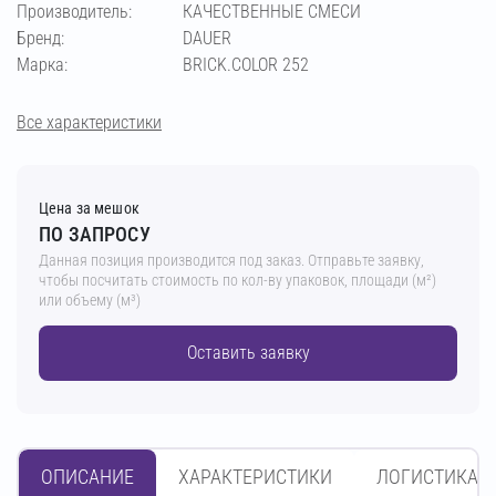
Производитель:
КАЧЕСТВЕННЫЕ СМЕСИ
слоновая кость
кремово-бежевый
Бренд:
DAUER
Марка:
BRICK.COLOR 252
бежевый
светло-бежевый
пудра
Все характеристики
кремовый
терракотовый
вишнёвый
Цена за мешок
кирпичный
светло-коричневый
ПО ЗАПРОСУ
Данная позиция производится под заказ. Отправьте заявку,
чтобы посчитать стоимость по кол-ву упаковок, площади (м²)
коричневый
тёмно-коричневый
или объему (м³)
Оставить заявку
шоколадный
ОПИСАНИЕ
ХАРАКТЕРИСТИКИ
ЛОГИСТИКА