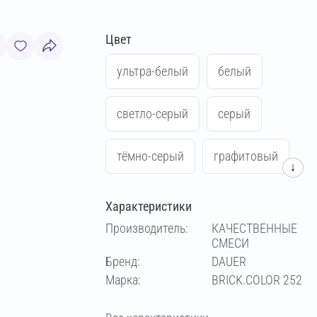
Цвет
ультра-белый
белый
светло-серый
серый
тёмно-серый
графитовый
↓
антрацитовый
чёрный
Характеристики
Производитель:
КАЧЕСТВЕННЫЕ
зеленый
синий
жёлтый
СМЕСИ
Бренд:
DAUER
Марка:
BRICK.COLOR 252
красный
слоновая кость