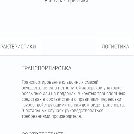
Все характеристики
кремово-бежевый
бежевый
светло-бежевый
пудра
кремовый
терракотовый
АРАКТЕРИСТИКИ
ЛОГИСТИКА
вишнёвый
кирпичный
ТРАНСПОРТИРОВКА
светло-коричневый
Транспортирование кладочных смесей
осуществляется в нетронутой заводской упаковке,
коричневый
россыпью или на поддонах, в крытых транспортных
средствах в соответствии с правилами перевозки
грузов, действующими на каждом виде транспорта.
В остальных случаях руководствоваться
тёмно-коричневый
требованиями производителя.
шоколадный