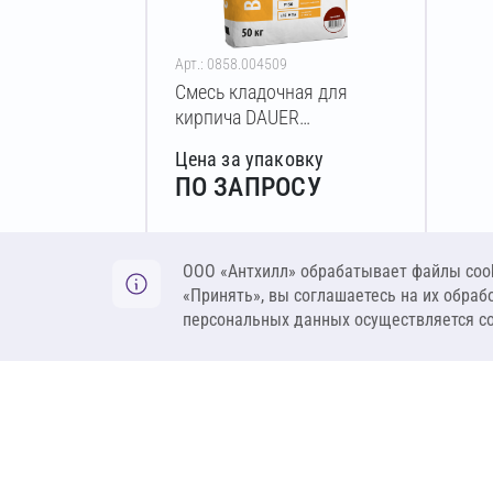
Арт.: 0858.004509
Смесь кладочная для
кирпича DAUER
BRICK.COLOR 252 50 кг
Цена за упаковку
(терракотовый)
ПО ЗАПРОСУ
Оставить заявку
ООО «Антхилл» обрабатывает файлы cook
«Принять», вы соглашаетесь на их обраб
персональных данных осуществляется с
ANT
ПРОДУКЦИЯ
О компании
Теплоизоляция