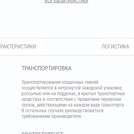
Все характеристики
кремово-бежевый
бежевый
светло-бежевый
пудра
кремовый
терракотовый
АРАКТЕРИСТИКИ
ЛОГИСТИКА
вишнёвый
кирпичный
ТРАНСПОРТИРОВКА
светло-коричневый
Транспортирование кладочных смесей
осуществляется в нетронутой заводской упаковке,
коричневый
россыпью или на поддонах, в крытых транспортных
средствах в соответствии с правилами перевозки
грузов, действующими на каждом виде транспорта.
В остальных случаях руководствоваться
тёмно-коричневый
требованиями производителя.
шоколадный