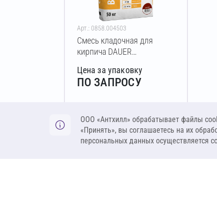
Арт.: 0858.004503
Смесь кладочная для
кирпича DAUER
BRICK.COLOR 252 50 кг
Цена за упаковку
(слоновая кость)
ПО ЗАПРОСУ
Оставить заявку
ООО «Антхилл» обрабатывает файлы cook
«Принять», вы соглашаетесь на их обраб
персональных данных осуществляется с
ANT
ПРОДУКЦИЯ
О компании
Теплоизоляция