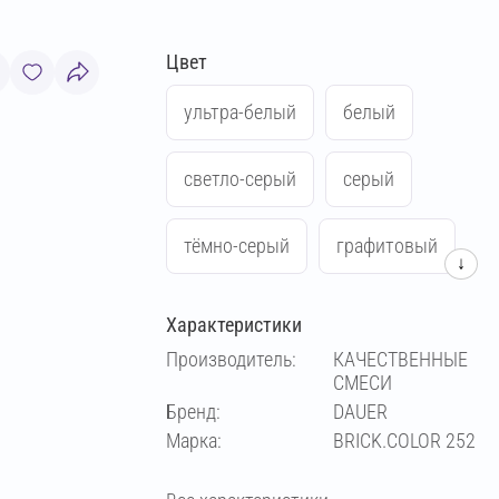
Цвет
ультра-белый
белый
светло-серый
серый
тёмно-серый
графитовый
↓
антрацитовый
чёрный
Характеристики
Производитель:
КАЧЕСТВЕННЫЕ
зеленый
синий
жёлтый
СМЕСИ
Бренд:
DAUER
Марка:
BRICK.COLOR 252
красный
слоновая кость