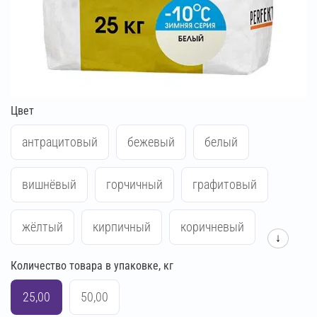
Цвет
антрацитовый
бежевый
белый
вишнёвый
горчичный
графитовый
жёлтый
кирпичный
коричневый
↓
Количество товара в упаковке, кг
красный
кремово-бежевый
25,00
50,00
кремово-жёлтый
кремово-розовый