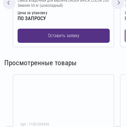
Смесь кладочная для кирпича DAUER BRICK.COLOR 253
С
Зимняя 50 кг (шоколадный)
З
Цена за упаковку
Ц
ПО ЗАПРОСУ
Оставить заявку
Просмотренные товары
Арт.: 1100.004936