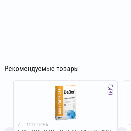
Рекомендуемые товары
Арт.: 1100.004945
А