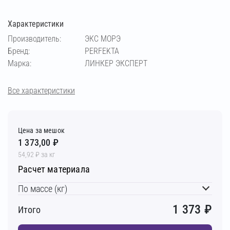
Характеристики
кремовый
медный
светло-бежевый
Производитель:
ЭКС МОРЭ
Бренд:
PERFEKTA
светло-коричневый
светло-серый
Марка:
ЛИНКЕР ЭКСПЕРТ
серебристо-серый
серый
супер-белый
Все характеристики
темно-серый
фисташковый
чёрный
Цена за мешок
1 373,00 ₽
шоколадный
54,92 ₽ за кг
Расчет материала
По массе (кг)
1 373
₽
Итого