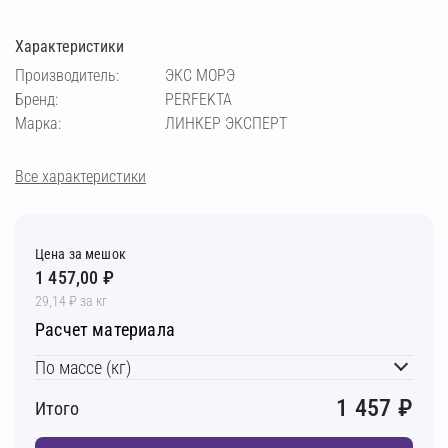
Характеристики
кремовый
медный
светло-бежевый
Производитель:
ЭКС МОРЭ
Бренд:
PERFEKTA
светло-коричневый
светло-серый
Марка:
ЛИНКЕР ЭКСПЕРТ
серебристо-серый
серый
супер-белый
Все характеристики
темно-серый
фисташковый
чёрный
Цена за мешок
1 457,00 ₽
шоколадный
29,14 ₽ за кг
Расчет материала
По массе (кг)
1 457
₽
Итого