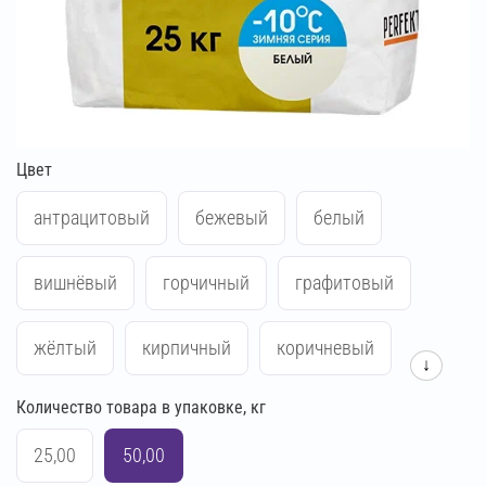
Цвет
антрацитовый
бежевый
белый
вишнёвый
горчичный
графитовый
жёлтый
кирпичный
коричневый
↓
Количество товара в упаковке, кг
красный
кремово-бежевый
25,00
50,00
кремово-жёлтый
кремово-розовый