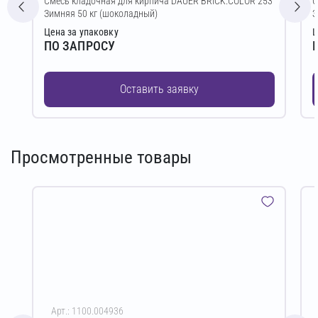
Смесь кладочная для кирпича DAUER BRICK.COLOR 253
С
Зимняя 50 кг (шоколадный)
З
Цена за упаковку
Ц
ПО ЗАПРОСУ
Оставить заявку
Просмотренные товары
Арт.: 1100.004936