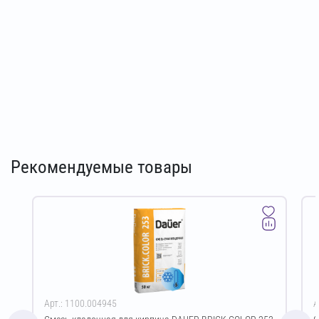
Рекомендуемые товары
Арт.: 1100.004945
А