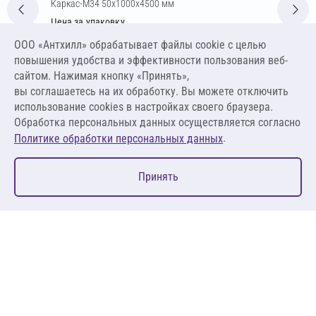
Каркас-М34 50х1000х4500 мм
Цена за упаковку
1 958,76 ₽
ООО «Антхилл» обрабатывает файлы cookie c целью
4 352,80 ₽ за м³ ,
повышения удобства и эффективности пользования веб-
217,64 ₽ за м²
сайтом. Нажимая кнопку «Принять»,
вы соглашаетесь на их обработку. Вы можете отключить
В корзину
использование cookies в настройках своего браузера.
Обработка персональных данных осуществляется согласно
.
Политике обработки персональных данных
0
Принять
Главная
Избранное
Корзина
Каталог