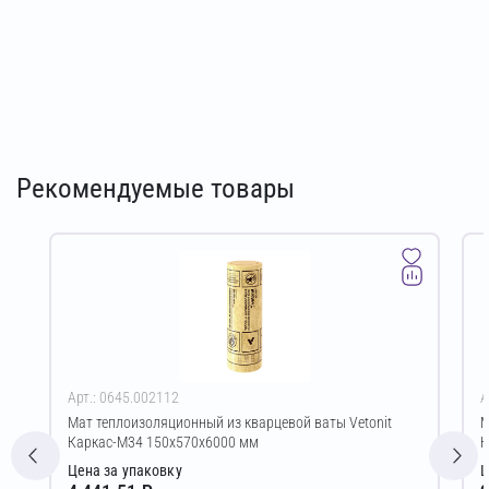
Рекомендуемые товары
Арт.: 0645.002112
А
Мат теплоизоляционный из кварцевой ваты Vetonit
М
Каркас-М34 150х570х6000 мм
К
Цена за упаковку
Ц