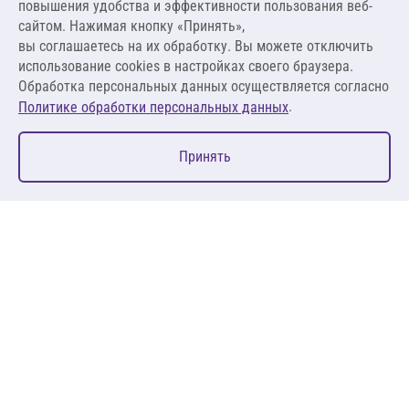
повышения удобства и эффективности пользования веб-
1 912,31 ₽ за м²
сайтом. Нажимая кнопку «Принять»,
вы соглашаетесь на их обработку. Вы можете отключить
В корзину
использование cookies в настройках своего браузера.
Обработка персональных данных осуществляется согласно
.
Политике обработки персональных данных
0
Принять
Главная
Избранное
Корзина
Каталог
127083, Москва, ул. 8 Марта, д. 1, стр.12, пом. 4/31
Пн-Пт: 09:00-18:00