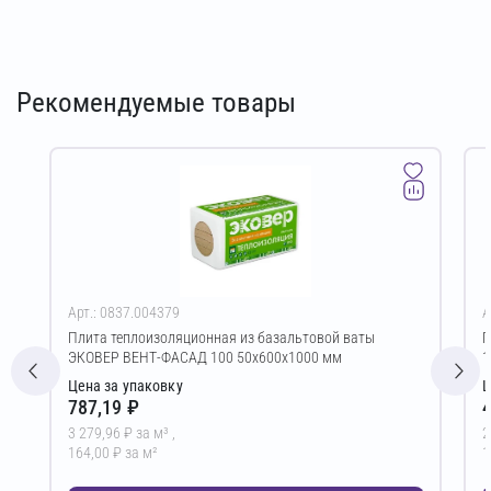
Рекомендуемые товары
Арт.: 0837.004379
А
Плита теплоизоляционная из базальтовой ваты
Г
ЭКОВЕР ВЕНТ-ФАСАД 100 50х600х1000 мм
1
Цена за упаковку
Ц
787,19 ₽
4
3 279,96 ₽ за м³ ,
2
164,00 ₽ за м²
1