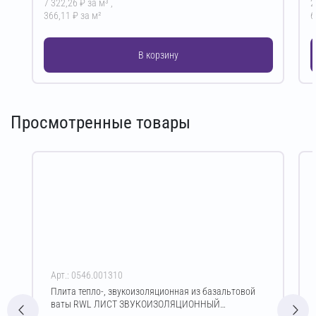
7 322,26 ₽ за м³ ,
2
366,11 ₽ за м²
6
В корзину
Просмотренные товары
Арт.: 0546.001310
Плита тепло-, звукоизоляционная из базальтовой
ваты RWL ЛИСТ ЗВУКОИЗОЛЯЦИОННЫЙ