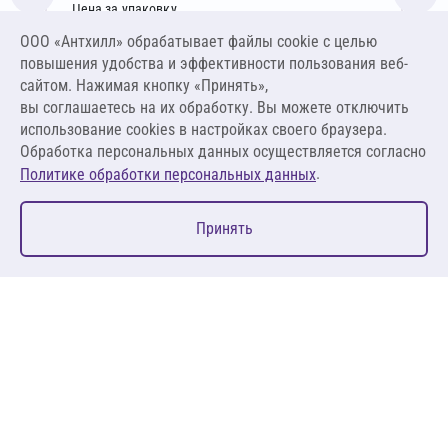
10х600х1000 мм
Цена за упаковку
5 365,88 ₽
ООО «Антхилл» обрабатывает файлы cookie c целью
74 526,11 ₽ за м³ ,
повышения удобства и эффективности пользования веб-
745,26 ₽ за м²
сайтом. Нажимая кнопку «Принять»,
вы соглашаетесь на их обработку. Вы можете отключить
В корзину
использование cookies в настройках своего браузера.
Обработка персональных данных осуществляется согласно
.
Политике обработки персональных данных
0
Принять
Главная
Избранное
Корзина
Каталог