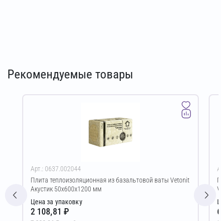
Рекомендуемые товары
Арт.: 0637.002044
А
Плита теплоизоляционная из базальтовой ваты Vetonit
П
Акустик 50х600х1200 мм
V
Цена за упаковку
Ц
2 108,81 ₽
6