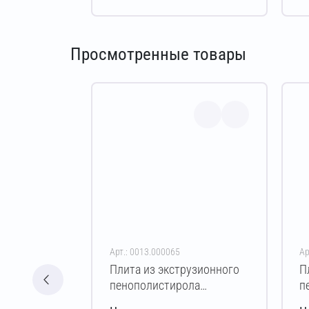
Просмотренные товары
Арт.: 0013.000065
Ар
Плита из экструзионного
П
пенополистирола
п
ПЕНОПЛЭКС 45
П