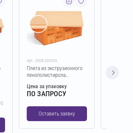
Арт.: 0008.000343
Арт.: 0008.00
о
Плита из экструзионного
Плита из э
пенополистирола
пенополис
ПЕНОПЛЭКС ФАСАД
ПЕНОПЛЭК
Цена за упаковку
Цена за у
150х585х1185 мм L
80х585х11
ПО ЗАПРОСУ
ПО ЗАП
00
Оставить заявку
Остав