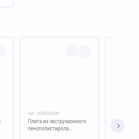
Арт.: 0008.000340
Арт.: 0008.00
о
Плита из экструзионного
Плита из э
пенополистирола
пенополис
ПЕНОПЛЭКС ФАСАД
ПЕНОПЛЭК