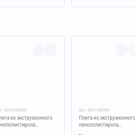
т.: 0013.000066
Арт.: 0007.000339
лита из экструзионного
Плита из экструзионног
енополистирола
пенополистирола
ЕНОПЛЭКС 45
ПЕНОПЛЭКС ОСНОВА