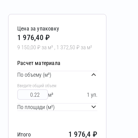
Цена за упаковку
1 976,40 ₽
9 150,00 ₽ за м³ , 1 372,50 ₽ за м²
Расчет материала
По объему (м³)
Введите общий объем
м³
1
уп.
По площади (м²)
1 976,4
₽
Итого