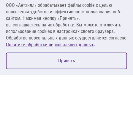
8 043,84 ₽
ООО «Антхилл» обрабатывает файлы cookie c целью
13 300,00 ₽ за м³ ,
повышения удобства и эффективности пользования веб-
798,00 ₽ за м²
сайтом. Нажимая кнопку «Принять»,
вы соглашаетесь на их обработку. Вы можете отключить
В корзину
использование cookies в настройках своего браузера.
Обработка персональных данных осуществляется согласно
.
Политике обработки персональных данных
0
Принять
Главная
Избранное
Корзина
Каталог
127083, Москва, ул. 8 Марта, д. 1, стр.12, пом. 4/31