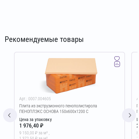
Рекомендуемые товары
Арт.: 0007.004605
А
Плита из экструзионного пенополистирола
П
ПЕНОПЛЭКС ОСНОВА 150х600х1200 С
П
Цена за упаковку
Ц
1 976,40 ₽
2
9 150,00 ₽ за м³ ,
8
1 372,50 ₽ за м²
1