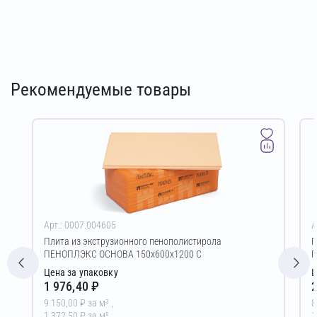
Рекомендуемые товары
Арт.: 0007.004605
А
Плита из экструзионного пенополистирола
П
ПЕНОПЛЭКС ОСНОВА 150х600х1200 С
П
Цена за упаковку
Ц
1 976,40 ₽
2
9 150,00 ₽ за м³ ,
8
1 372,50 ₽ за м²
1