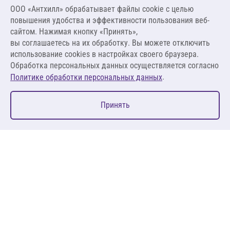
8 043,84 ₽
ООО «Антхилл» обрабатывает файлы cookie c целью
13 300,00 ₽ за м³ ,
повышения удобства и эффективности пользования веб-
798,00 ₽ за м²
сайтом. Нажимая кнопку «Принять»,
вы соглашаетесь на их обработку. Вы можете отключить
В корзину
использование cookies в настройках своего браузера.
Обработка персональных данных осуществляется согласно
.
Политике обработки персональных данных
0
Принять
Главная
Избранное
Корзина
Каталог
127083, Москва, ул. 8 Марта, д. 1, стр.12, пом. 4/31