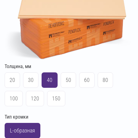
Толщина, мм
20
30
40
50
60
80
100
120
150
Тип кромки
L-образная