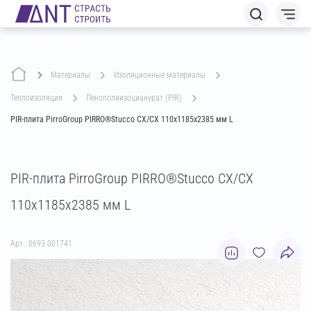
Материалы
изоляционные материалы
теплоизоляция
пенополиизоцианурат (PIR)
PIR-плита PirroGroup PIRRO®Stucco СХ/СХ 110х1185х2385 мм L
PIR-плита PirroGroup PIRRO®Stucco СХ/СХ
110х1185х2385 мм L
Арт.: 0693.001741