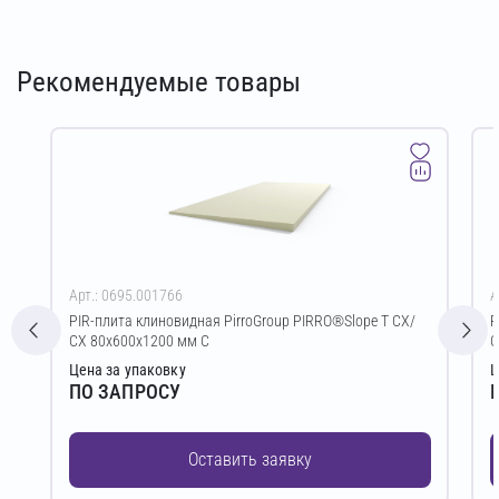
Рекомендуемые товары
Арт.: 0695.001766
А
PIR-плита клиновидная PirroGroup PIRRO®Slope T СХ/
P
СХ 80х600х1200 мм C
С
Цена за упаковку
Ц
ПО ЗАПРОСУ
Оставить заявку