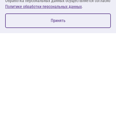
Обработка персональных данных осуществляется согласно
.
Политике обработки персональных данных
0
Принять
Главная
Избранное
Корзина
Каталог
127083, Москва, ул. 8 Марта, д. 1, стр.12, пом. 4/31
Пн-Пт: 09:00-18:00
+7 (495) 080 08 68
sales@anth.ru