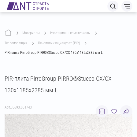
Материалы
изоляционные материалы
теплоизоляция
пенополиизоцианурат (PIR)
PIR-плита PirroGroup PIRRO®Stucco СХ/СХ 130х1185х2385 мм L
PIR-плита PirroGroup PIRRO®Stucco СХ/СХ
130х1185х2385 мм L
Арт.: 0693.001743