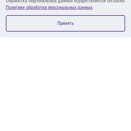
Обработка персональных данных осуществляется согласно
.
Политике обработки персональных данных
0
Принять
Главная
Избранное
Корзина
Каталог
127083, Москва, ул. 8 Марта, д. 1, стр.12, пом. 4/31
Пн-Пт: 09:00-18:00
+7 (495) 080 08 68
sales@anth.ru