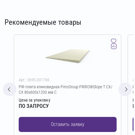
Рекомендуемые товары
Арт.: 0695.001766
А
PIR-плита клиновидная PirroGroup PIRRO®Slope T СХ/
P
СХ 80х600х1200 мм C
С
Цена за упаковку
Ц
ПО ЗАПРОСУ
Оставить заявку