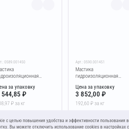
т.: 0589.001450
Арт.: 0590.001451
астика
Мастика
идроизоляционная
гидроизоляционная
олимерная БРИТ Кровля-
битумно-полимерная БР
ена за упаковку
Цена за упаковку
 5 кг
Стандарт-Р для
 544,85 ₽
3 852,00 ₽
гидроизоляции кровель 
кг
08,97 ₽ за кг
192,60 ₽ за кг
В корзину
В корзину
ie c целью повышения удобства и эффективности пользования в
отку. Вы можете отключить использование cookies в настройках 