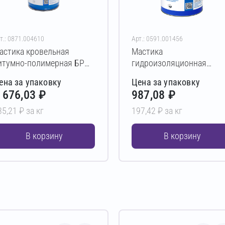
т.: 0871.004610
Арт.: 0591.001456
астика кровельная
Мастика
итумно-полимерная БРИТ
гидроизоляционная
тандарт-Р для ремонта
битумная БРИТ Стандарт
ена за упаковку
Цена за упаковку
ровель 5 кг
для фундаментов 5 кг
 676,03 ₽
987,08 ₽
35,21 ₽ за кг
197,42 ₽ за кг
В корзину
В корзину