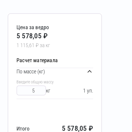
Цена за ведро
5 578,05 ₽
1 115,61 ₽ за кг
Расчет материала
Ы
По массе (кг)
Введите общую массу
кг
1
уп.
5 578,05
₽
Итого