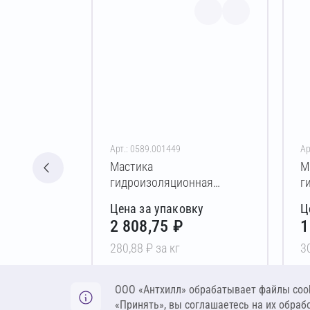
Арт.: 0589.001449
Ар
Мастика
М
гидроизоляционная
г
полимерная БРИТ Кровля-
п
Цена за упаковку
Ц
Р 10 кг
Р
2 808,75 ₽
1
280,88 ₽ за кг
3
В корзину
ООО «Антхилл» обрабатывает файлы cook
«Принять», вы соглашаетесь на их обраб