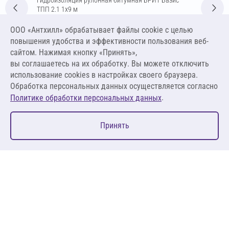
ТПП 2.1 1х9 м
Цена за упаковку
ООО «Антхилл» обрабатывает файлы cookie c целью
2 266,83 ₽
повышения удобства и эффективности пользования веб-
251,87 ₽ за м²
сайтом. Нажимая кнопку «Принять»,
вы соглашаетесь на их обработку. Вы можете отключить
В корзину
использование cookies в настройках своего браузера.
Обработка персональных данных осуществляется согласно
.
Политике обработки персональных данных
0
Принять
Главная
Избранное
Корзина
Каталог