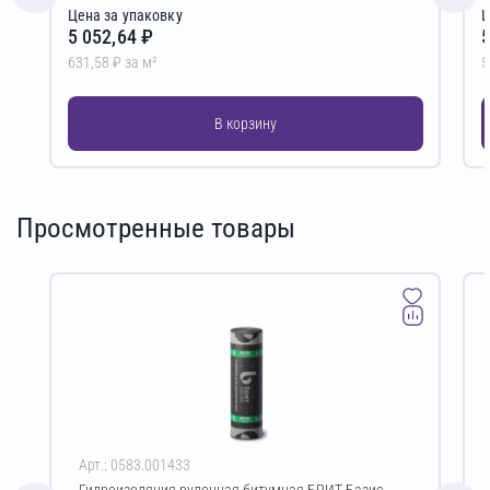
Цена за упаковку
Ц
5 052,64 ₽
5
631,58 ₽ за м²
5
В корзину
Просмотренные товары
Арт.: 0583.001433
Гидроизоляция рулонная битумная БРИТ Базис