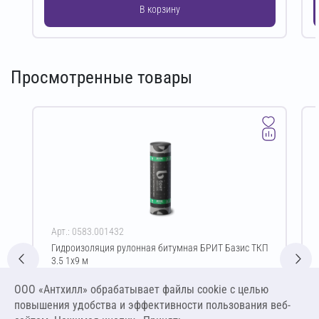
В корзину
Просмотренные товары
Арт.: 0583.001432
Гидроизоляция рулонная битумная БРИТ Базис ТКП
3.5 1х9 м
Цена за упаковку
ООО «Антхилл» обрабатывает файлы cookie c целью
2 544,12 ₽
повышения удобства и эффективности пользования веб-
282,68 ₽ за м²