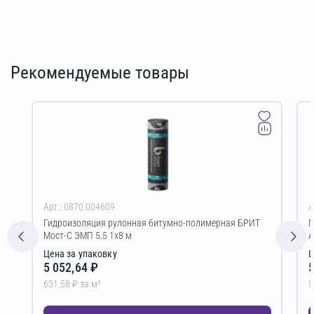
Рекомендуемые товары
Арт.: 0870.004609
А
Гидроизоляция рулонная битумно-полимерная БРИТ
Г
Мост-С ЭМП 5.5 1х8 м
А
Цена за упаковку
Ц
5 052,64 ₽
5
631,58 ₽ за м²
5