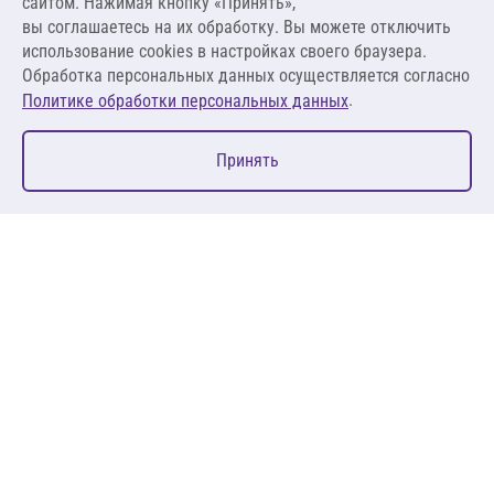
сайтом. Нажимая кнопку «Принять»,
вы соглашаетесь на их обработку. Вы можете отключить
В корзину
использование cookies в настройках своего браузера.
Обработка персональных данных осуществляется согласно
.
Политике обработки персональных данных
0
Принять
Главная
Избранное
Корзина
Каталог
127083, Москва, ул. 8 Марта, д. 1, стр.12, пом. 4/31
Пн-Пт: 09:00-18:00