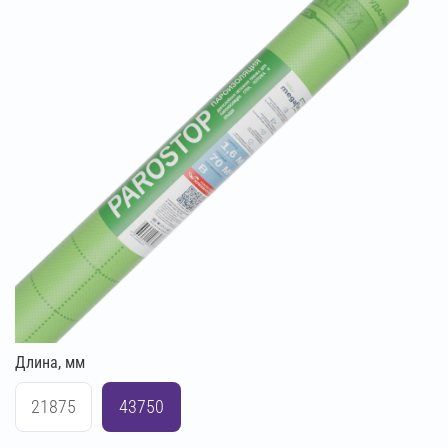
Длина, мм
21875
43750