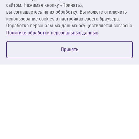
38,34 ₽ за м²
сайтом. Нажимая кнопку «Принять»,
вы соглашаетесь на их обработку. Вы можете отключить
В корзину
использование cookies в настройках своего браузера.
Обработка персональных данных осуществляется согласно
.
Политике обработки персональных данных
0
Принять
Главная
Избранное
Корзина
Каталог
127083, Москва, ул. 8 Марта, д. 1, стр.12, пом. 4/31
Пн-Пт: 09:00-18:00