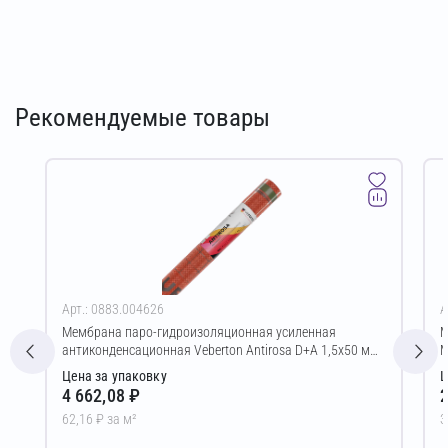
Рекомендуемые товары
Арт.: 0883.004626
А
Мембрана паро-гидроизоляционная усиленная
М
антиконденсационная Veberton Antirosa D+A 1,5х50 м
M
(75,00 м²)
Цена за упаковку
Ц
4 662,08 ₽
2
62,16 ₽ за м²
3