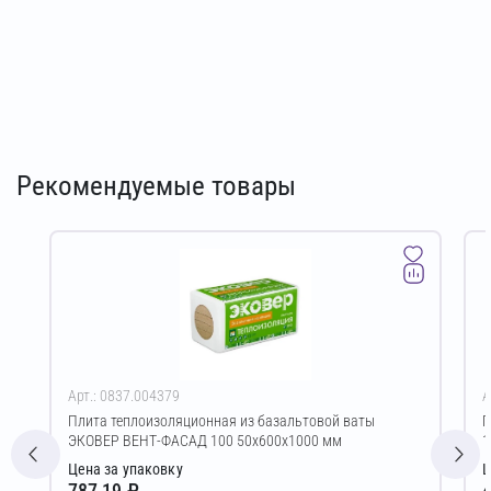
Рекомендуемые товары
Арт.: 0837.004379
А
Плита теплоизоляционная из базальтовой ваты
Г
ЭКОВЕР ВЕНТ-ФАСАД 100 50х600х1000 мм
1
Цена за упаковку
Ц
787,19 ₽
4