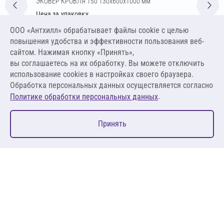
ЭКОВЕР КРОВЛЯ 150 130х600х1000 мм
Цена за упаковку
2 294,77 ₽
ООО «Антхилл» обрабатывает файлы cookie c целью
14 710,06 ₽ за м³ ,
повышения удобства и эффективности пользования веб-
1 912,31 ₽ за м²
сайтом. Нажимая кнопку «Принять»,
вы соглашаетесь на их обработку. Вы можете отключить
В корзину
использование cookies в настройках своего браузера.
Обработка персональных данных осуществляется согласно
.
Политике обработки персональных данных
0
Принять
Главная
Избранное
Корзина
Каталог