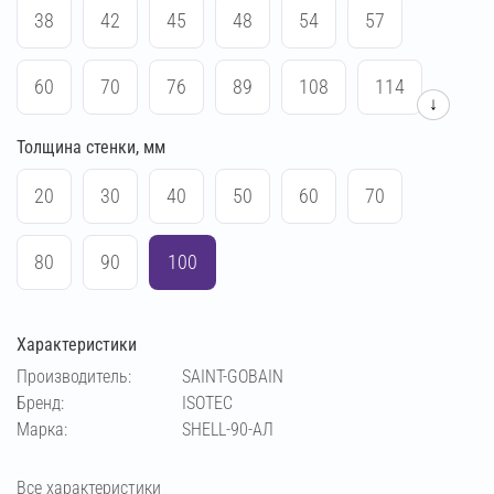
38
42
45
48
54
57
60
70
76
89
108
114
↓
Толщина стенки, мм
133
159
169
219
273
165
20
30
40
50
60
70
375
426
508
530
630
720
80
90
100
820
1020
64
406
Характеристики
Производитель:
SAINT-GOBAIN
Бренд:
ISOTEC
Марка:
SHELL-90-АЛ
Все характеристики