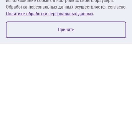
использование cookies в настройках своего браузера.
Обработка персональных данных осуществляется согласно
.
Политике обработки персональных данных
0
Принять
Главная
Избранное
Корзина
Каталог
127083, Москва, ул. 8 Марта, д. 1, стр.12, пом. 4/31
Пн-Пт: 09:00-18:00
+7 (495) 080 08 68
sales@anth.ru