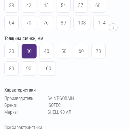
38
42
45
54
57
60
64
70
76
89
108
114
↓
Толщина стенки, мм
133
48
159
169
219
273
20
30
40
50
60
70
165
375
426
508
530
630
80
90
100
720
820
1020
406
Характеристики
Производитель:
SAINT-GOBAIN
Бренд:
ISOTEC
Марка:
SHELL-90-АЛ
Все характеристики