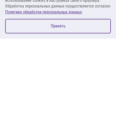
использование cookies в настройках своего браузера.
Обработка персональных данных осуществляется согласно
.
Политике обработки персональных данных
0
Принять
Главная
Избранное
Корзина
Каталог
127083, Москва, ул. 8 Марта, д. 1, стр.12, пом. 4/31
Пн-Пт: 09:00-18:00
+7 (495) 080 08 68
sales@anth.ru