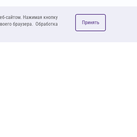
еб-сайтом. Нажимая кнопку
Принять
своего браузера. Обработка
М
ком
127083, Москва, ул. 8
Марта, д. 1, стр.12,
пом. 4/31