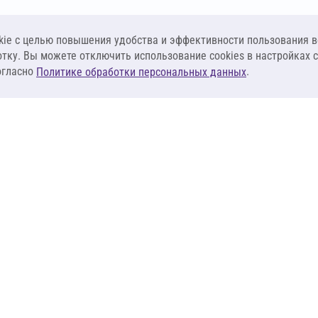
ie c целью повышения удобства и эффективности пользования в
отку. Вы можете отключить использование cookies в настройках 
огласно
.
Политике обработки персональных данных
КЛИЕНТАМ
ПОСТАВЩИКА
Материалы
Наши партнеры
Системы
Стать поставщи
оизоляция
Сервисы
Калькуляторы
База знаний