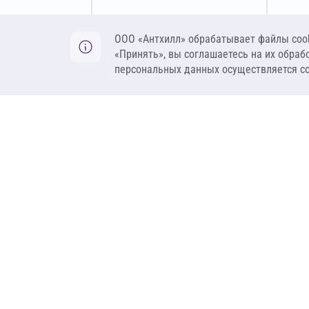
Оставить заявку
ООО «Антхилл» обрабатывает файлы cook
«Принять», вы соглашаетесь на их обраб
персональных данных осуществляется с
ANT
ПРОДУКЦИЯ
О компании
Теплоизоляция
Бренды
Гидроизоляция
Проекты
Ветрозащита и пар
Контакты
Крепеж
Вакансии
Комплектующие
Ребрендинг
Геосинтетика