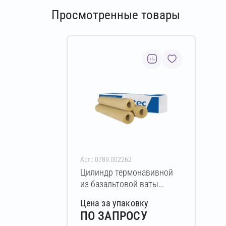
Просмотренные товары
Арт.: 0789.002262
Цилиндр термонавивной
из базальтовой ваты
ISOTEC Section-160 20х108-
Цена за упаковку
1200 мм
ПО ЗАПРОСУ