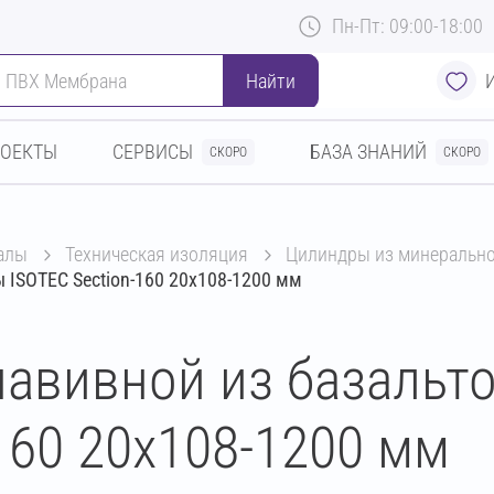
Пн-Пт: 09:00-18:00
Найти
РОЕКТЫ
СЕРВИСЫ
БАЗА ЗНАНИЙ
СКОРО
СКОРО
алы
техническая изоляция
цилиндры из минеральн
 ISOTEC Section-160 20х108-1200 мм
авивной из базальт
160 20х108-1200 мм