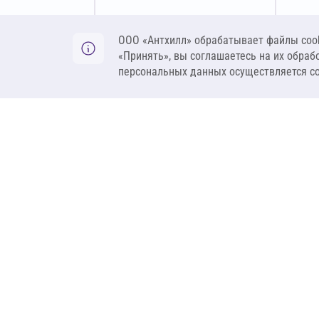
Оставить заявку
ООО «Антхилл» обрабатывает файлы cook
«Принять», вы соглашаетесь на их обраб
персональных данных осуществляется с
ANT
ПРОДУКЦИЯ
О компании
Теплоизоляция
Бренды
Гидроизоляция
Проекты
Ветрозащита и пар
Контакты
Крепеж
Вакансии
Комплектующие
Ребрендинг
Геосинтетика