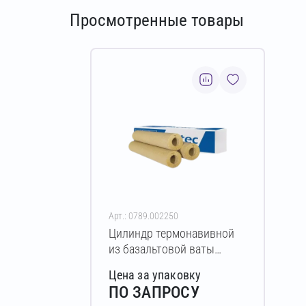
Просмотренные товары
Арт.: 0789.002250
Цилиндр термонавивной
из базальтовой ваты
ISOTEC Section-160 20х42-
Цена за упаковку
1200 мм
ПО ЗАПРОСУ