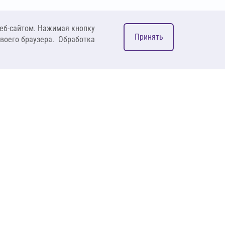
еб-сайтом. Нажимая кнопку
Принять
своего браузера. Обработка
М
ком
127083, Москва, ул. 8
Марта, д. 1, стр.12,
пом. 4/31