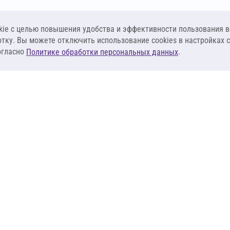
ie c целью повышения удобства и эффективности пользования в
отку. Вы можете отключить использование cookies в настройках 
огласно
.
Политике обработки персональных данных
КЛИЕНТАМ
ПОСТАВЩИКА
Материалы
Наши партнеры
Системы
Стать поставщи
оизоляция
Сервисы
Калькуляторы
База знаний