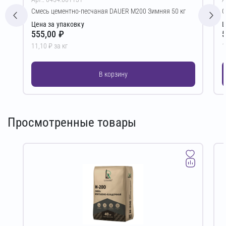
Смесь цементно-песчаная DAUER М200 Зимняя 50 кг
С
Цена за упаковку
Ц
555,00 ₽
5
11,10 ₽ за кг
1
В корзину
Просмотренные товары