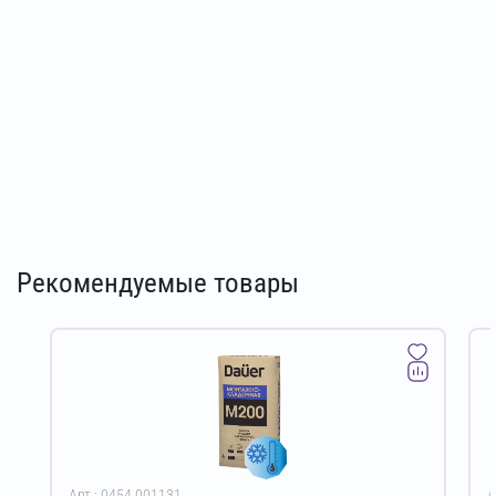
Рекомендуемые товары
Арт.: 0454.001131
А