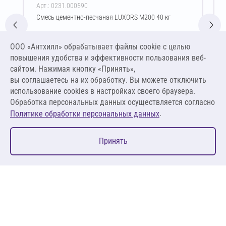
Арт.: 0231.000590
Смесь цементно-песчаная LUXORS М200 40 кг
Цена за упаковку
ООО «Антхилл» обрабатывает файлы cookie c целью
227,70 ₽
повышения удобства и эффективности пользования веб-
5,69 ₽ за кг
сайтом. Нажимая кнопку «Принять»,
вы соглашаетесь на их обработку. Вы можете отключить
В корзину
использование cookies в настройках своего браузера.
Обработка персональных данных осуществляется согласно
.
Политике обработки персональных данных
0
Принять
Главная
Избранное
Корзина
Каталог