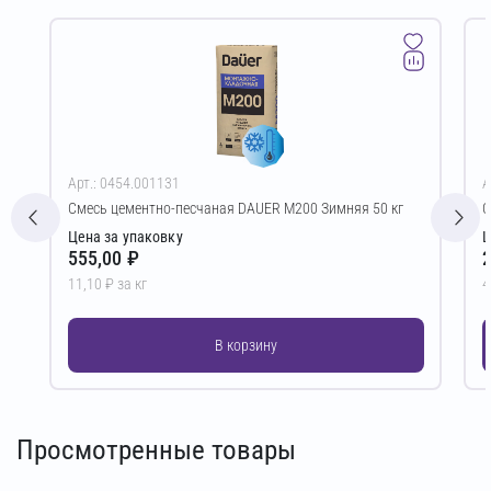
Арт.: 0454.001131
А
Смесь цементно-песчаная DAUER М200 Зимняя 50 кг
С
Цена за упаковку
Ц
555,00 ₽
2
11,10 ₽ за кг
4
В корзину
Просмотренные товары