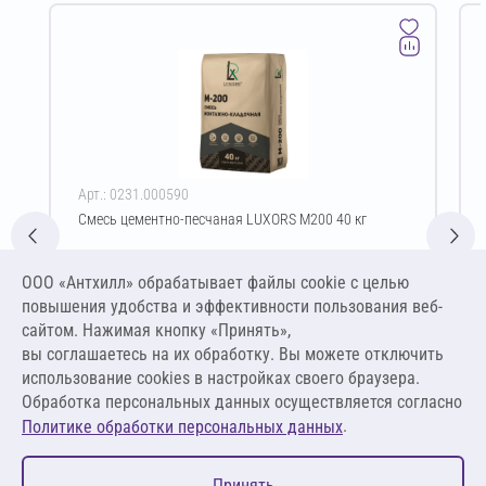
Арт.: 0231.000590
Смесь цементно-песчаная LUXORS М200 40 кг
Цена за упаковку
ООО «Антхилл» обрабатывает файлы cookie c целью
227,70 ₽
повышения удобства и эффективности пользования веб-
5,69 ₽ за кг
сайтом. Нажимая кнопку «Принять»,
вы соглашаетесь на их обработку. Вы можете отключить
В корзину
использование cookies в настройках своего браузера.
Обработка персональных данных осуществляется согласно
.
Политике обработки персональных данных
0
Принять