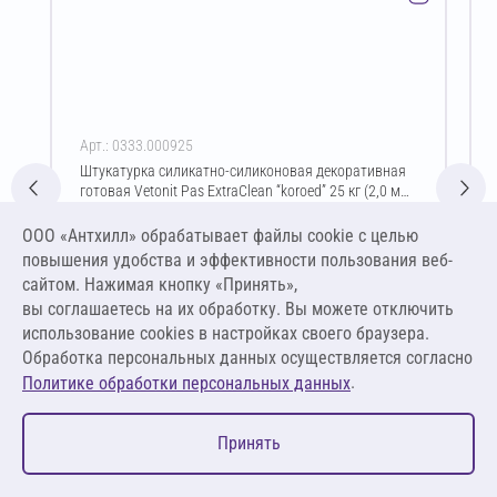
Арт.: 0333.000925
Штукатурка силикатно-силиконовая декоративная
готовая Vetonit Pas ExtraClean “koroed” 25 кг (2,0 мм
/ белый)
Цена за упаковку
ООО «Антхилл» обрабатывает файлы cookie c целью
6 407,13 ₽
повышения удобства и эффективности пользования веб-
256,29 ₽ за кг
сайтом. Нажимая кнопку «Принять»,
вы соглашаетесь на их обработку. Вы можете отключить
В корзину
использование cookies в настройках своего браузера.
Обработка персональных данных осуществляется согласно
.
Политике обработки персональных данных
0
Принять
Главная
Избранное
Корзина
Каталог