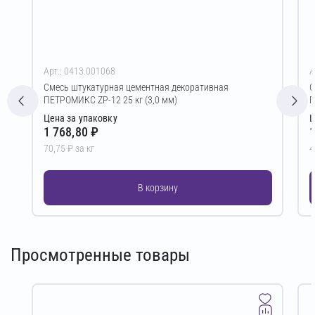
Арт.: 0413.001068
А
Смесь штукатурная цементная декоративная
С
ПЕТРОМИКС ZP-12 25 кг (3,0 мм)
П
Цена за упаковку
Ц
1 768,80 ₽
1
70,75 ₽ за кг
4
В корзину
Просмотренные товары