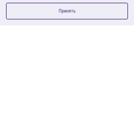
0
Принять
Главная
Избранное
Корзина
Каталог
127083, Москва, ул. 8 Марта, д. 1, стр.12, пом. 4/31
Пн-Пт: 09:00-18:00
+7 (495) 080 08 68
sales@anth.ru
ANT
КЛИЕНТАМ