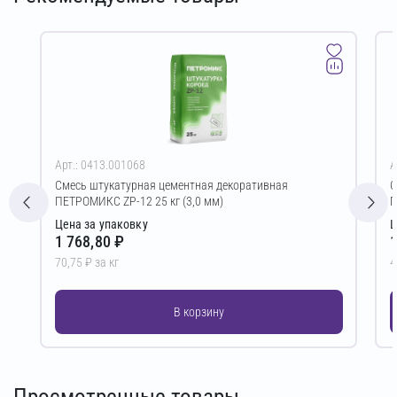
Арт.: 0413.001068
А
Смесь штукатурная цементная декоративная
С
ПЕТРОМИКС ZP-12 25 кг (3,0 мм)
П
Цена за упаковку
Ц
1 768,80 ₽
1
70,75 ₽ за кг
4
В корзину
Просмотренные товары