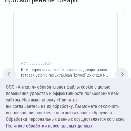
Арт.: 0333.000925
Штукатурка силикатно-силиконовая декоративная
готовая Vetonit Pas ExtraClean “koroed” 25 кг (2,0 мм
/ белый)
Цена за упаковку
ООО «Антхилл» обрабатывает файлы cookie c целью
6 407,13 ₽
повышения удобства и эффективности пользования веб-
256,29 ₽ за кг
сайтом. Нажимая кнопку «Принять»,
вы соглашаетесь на их обработку. Вы можете отключить
В корзину
использование cookies в настройках своего браузера.
Обработка персональных данных осуществляется согласно
.
Политике обработки персональных данных