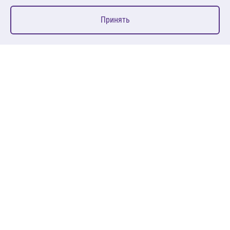
0
Принять
Главная
Избранное
Корзина
Каталог
127083, Москва, ул. 8 Марта, д. 1, стр.12, пом. 4/31
Пн-Пт: 09:00-18:00
+7 (495) 080 08 68
sales@anth.ru
ANT
КЛИЕНТАМ