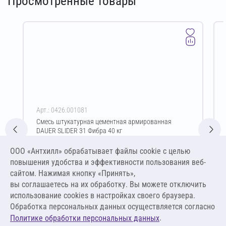
Просмотренные товары
Арт.: 0426.001081
Смесь штукатурная цементная армированная
DAUER SLIDER 31 Фибра 40 кг
Цена за упаковку
ООО «Антхилл» обрабатывает файлы cookie c целью
553,00 ₽
повышения удобства и эффективности пользования веб-
13,83 ₽ за кг
сайтом. Нажимая кнопку «Принять»,
вы соглашаетесь на их обработку. Вы можете отключить
В корзину
использование cookies в настройках своего браузера.
Обработка персональных данных осуществляется согласно
.
Политике обработки персональных данных