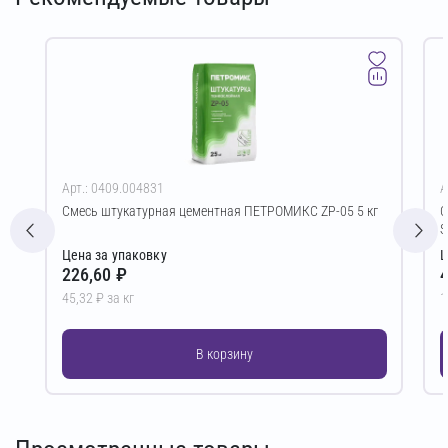
Арт.: 0409.004831
А
Смесь штукатурная цементная ПЕТРОМИКС ZP-05 5 кг
С
S
Цена за упаковку
Ц
226,60 ₽
4
45,32 ₽ за кг
1
В корзину