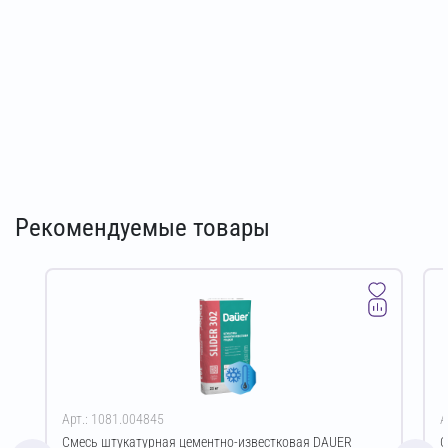
Рекомендуемые товары
Арт.: 1081.004845
А
Смесь штукатурная цементно-известковая DAUER
С