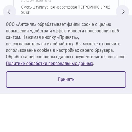
Арт.: 0418.001073
Смесь штукатурная известковая ПЕТРОМИКС LP-02
20 кг
Цена за упаковку
ООО «Антхилл» обрабатывает файлы cookie c целью
499,40 ₽
повышения удобства и эффективности пользования веб-
24,97 ₽ за кг
сайтом. Нажимая кнопку «Принять»,
вы соглашаетесь на их обработку. Вы можете отключить
В корзину
использование cookies в настройках своего браузера.
Обработка персональных данных осуществляется согласно
.
Политике обработки персональных данных
0
Принять
Главная
Избранное
Корзина
Каталог