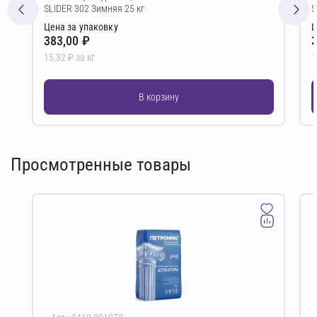
SLIDER 302 Зимняя 25 кг
S
Цена за упаковку
Ц
383,00 ₽
3
15,32 ₽ за кг
1
В корзину
Просмотренные товары