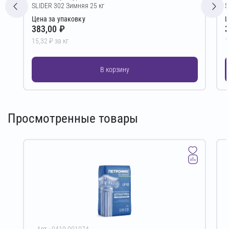
SLIDER 302 Зимняя 25 кг
S
Цена за упаковку
Ц
383,00 ₽
3
15,32 ₽ за кг
1
В корзину
Просмотренные товары
Арт.: 0419.001074