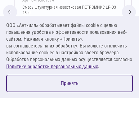
Смесь штукатурная известковая ПЕТРОМИКС LP-03
25 кг
Цена за упаковку
ООО «Антхилл» обрабатывает файлы cookie c целью
503,80 ₽
повышения удобства и эффективности пользования веб-
20,15 ₽ за кг
сайтом. Нажимая кнопку «Принять»,
вы соглашаетесь на их обработку. Вы можете отключить
В корзину
использование cookies в настройках своего браузера.
Обработка персональных данных осуществляется согласно
.
Политике обработки персональных данных
0
Принять
Главная
Избранное
Корзина
Каталог