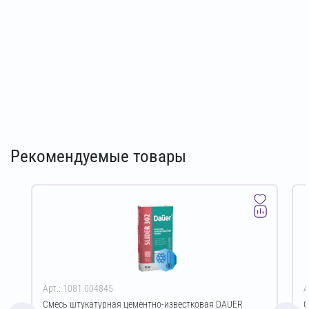
Рекомендуемые товары
Арт.: 1081.004845
А
Смесь штукатурная цементно-известковая DAUER
С