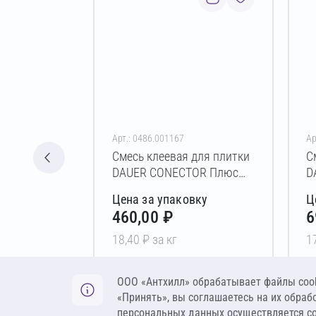
Арт.: 0486.001167
Ар
Смесь клеевая для плитки
С
DAUER CONECTOR Плюс
D
Зимняя (C1 T) 25 кг
З
Цена за упаковку
Ц
460,00 ₽
6
18,40 ₽ за кг
1
В корзину
ООО «Антхилл» обрабатывает файлы cook
«Принять», вы соглашаетесь на их обраб
персональных данных осуществляется с