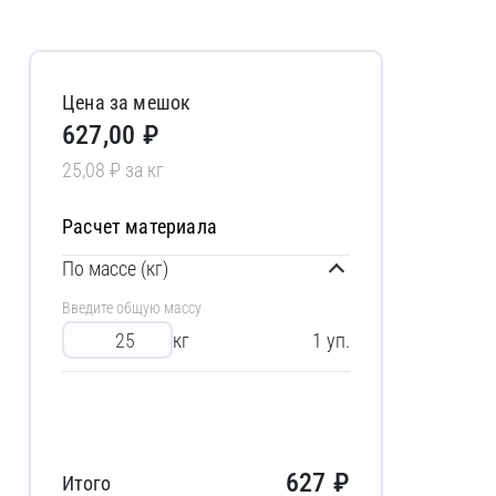
Цена за мешок
627,00 ₽
25,08 ₽ за кг
Расчет материала
По массе (кг)
Введите общую массу
кг
1
уп.
627
₽
Итого