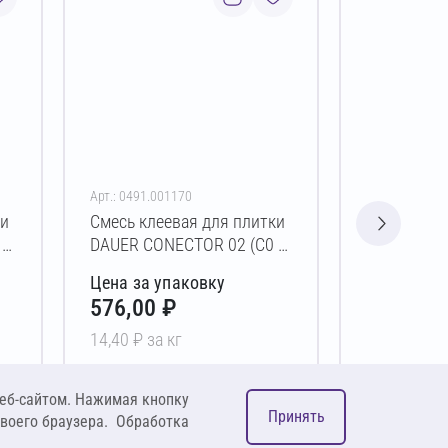
Арт.: 0491.001170
Арт.: 0492.00
ки
Смесь клеевая для плитки
Смесь клее
T)
DAUER CONECTOR 02 (C0 T)
DAUER CO
40 кг
Зимняя (C0
Цена за упаковку
Цена за у
576,00 ₽
401,00 
14,40 ₽ за кг
16,04 ₽ за 
В корзину
В 
еб-сайтом. Нажимая кнопку
Принять
своего браузера. Обработка