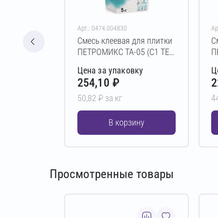
Арт.: 0474.004830
Ар
Смесь клеевая для плитки
С
ПЕТРОМИКС TA-05 (C1 TE)
П
5 кг
к
Цена за упаковку
Ц
254,10 ₽
2
50,82 ₽ за кг
4
В корзину
Просмотренные товары