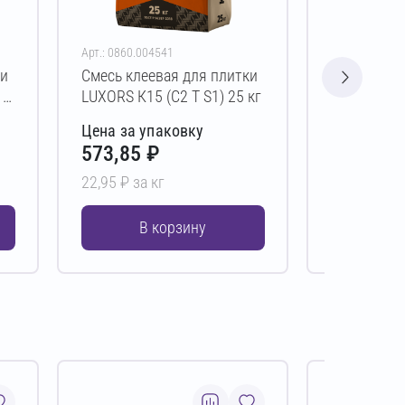
Арт.: 0860.004541
Арт.: 0492.00
ки
Смесь клеевая для плитки
Смесь клее
 5
LUXORS К15 (C2 T S1) 25 кг
DAUER CO
Зимняя (C0
Цена за упаковку
Цена за у
573,85 ₽
608,00 
22,95 ₽ за кг
15,20 ₽ за 
В корзину
В 