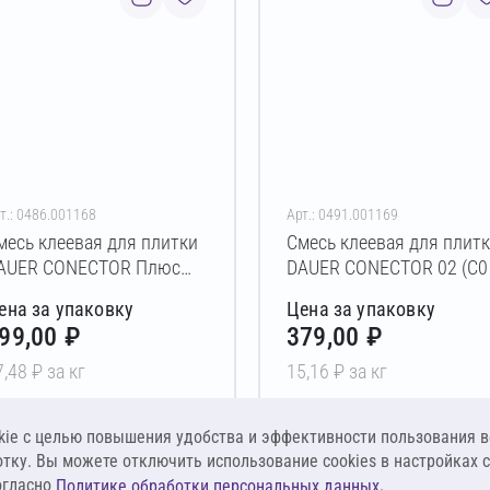
т.: 0486.001168
Арт.: 0491.001169
месь клеевая для плитки
Смесь клеевая для плит
AUER CONECTOR Плюс
DAUER CONECTOR 02 (C0 
имняя (C1 T) 40 кг
25 кг
ена за упаковку
Цена за упаковку
99,00 ₽
379,00 ₽
7,48 ₽ за кг
15,16 ₽ за кг
В корзину
В корзину
ie c целью повышения удобства и эффективности пользования в
отку. Вы можете отключить использование cookies в настройках 
огласно
.
Политике обработки персональных данных