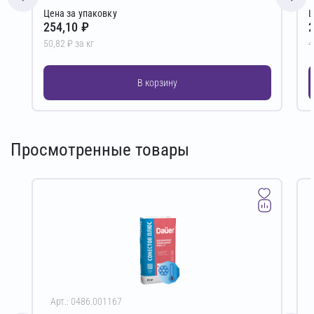
Цена за упаковку
Ц
254,10 ₽
2
50,82 ₽ за кг
4
В корзину
Просмотренные товары
Арт.: 0486.001167