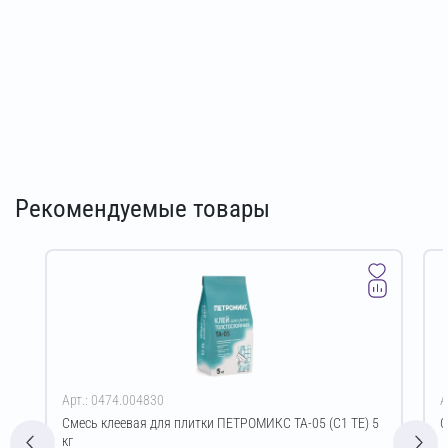
Рекомендуемые товары
Арт.: 0474.004830
А
Смесь клеевая для плитки ПЕТРОМИКС TA-05 (C1 TE) 5
С
кг