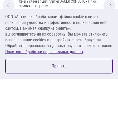
Смесь клеевая для плитки DAUER CONECTOR Плюс
Зимняя (C1 T) 25 кг
Цена за упаковку
ООО «Антхилл» обрабатывает файлы cookie c целью
460,00 ₽
повышения удобства и эффективности пользования веб-
18,40 ₽ за кг
сайтом. Нажимая кнопку «Принять»,
вы соглашаетесь на их обработку. Вы можете отключить
В корзину
использование cookies в настройках своего браузера.
Обработка персональных данных осуществляется согласно
.
Политике обработки персональных данных
0
Принять
Главная
Избранное
Корзина
Каталог