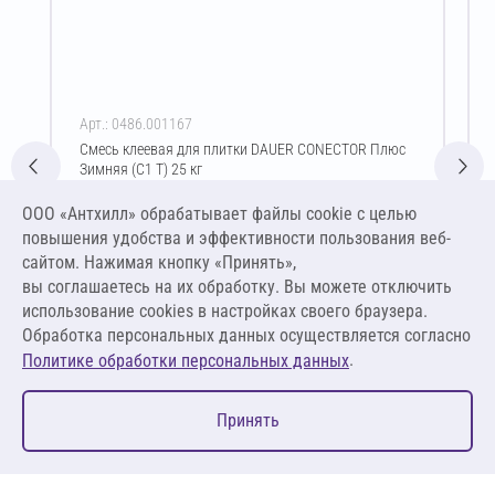
Арт.: 0486.001167
Смесь клеевая для плитки DAUER CONECTOR Плюс
Зимняя (C1 T) 25 кг
Цена за упаковку
ООО «Антхилл» обрабатывает файлы cookie c целью
460,00 ₽
повышения удобства и эффективности пользования веб-
18,40 ₽ за кг
сайтом. Нажимая кнопку «Принять»,
вы соглашаетесь на их обработку. Вы можете отключить
В корзину
использование cookies в настройках своего браузера.
Обработка персональных данных осуществляется согласно
.
Политике обработки персональных данных
0
Принять
Главная
Избранное
Корзина
Каталог