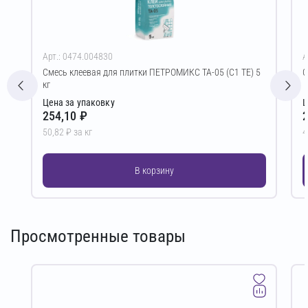
Арт.: 0474.004830
А
Смесь клеевая для плитки ПЕТРОМИКС TA-05 (C1 TE) 5
С
кг
Цена за упаковку
Ц
254,10 ₽
2
50,82 ₽ за кг
4
В корзину
Просмотренные товары