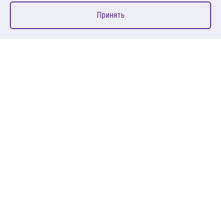
0
Принять
Главная
Избранное
Корзина
Каталог
127083, Москва, ул. 8 Марта, д. 1, стр.12, пом. 4/31
Пн-Пт: 09:00-18:00
+7 (495) 080 08 68
sales@anth.ru
ANT
КЛИЕНТАМ