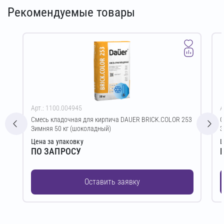
Рекомендуемые товары
Арт.: 1100.004945
А
Смесь кладочная для кирпича DAUER BRICK.COLOR 253
С
Зимняя 50 кг (шоколадный)
З
Цена за упаковку
Ц
ПО ЗАПРОСУ
Оставить заявку