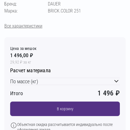
слоновая кость
кремово-бежевый
Бренд:
DAUER
Марка:
BRICK.COLOR 251
бежевый
светло-бежевый
пудра
Все характеристики
кремовый
терракотовый
вишнёвый
Цена за мешок
кирпичный
светло-коричневый
1 496,00 ₽
29,92 ₽ за кг
Расчет материала
коричневый
тёмно-коричневый
По массе (кг)
шоколадный
1 496
₽
Итого
В корзину
Объектная скидка рассчитывается индивидуально после
оформления заказа.