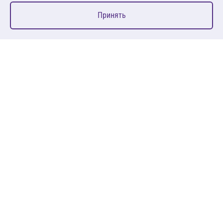
0
Принять
Главная
Избранное
Корзина
Каталог
127083, Москва, ул. 8 Марта, д. 1, стр.12, пом. 4/31
Пн-Пт: 09:00-18:00
+7 (495) 080 08 68
sales@anth.ru
ANT
КЛИЕНТАМ