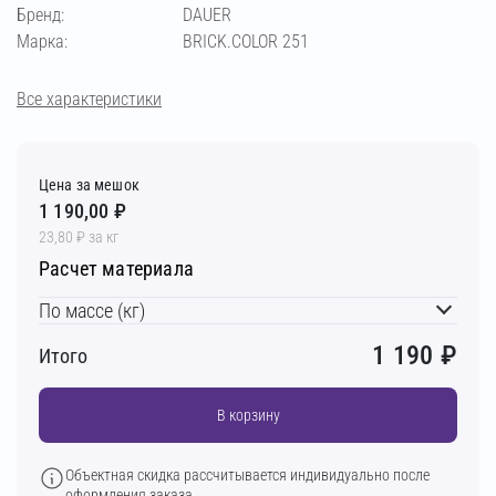
слоновая кость
кремово-бежевый
Бренд:
DAUER
Марка:
BRICK.COLOR 251
бежевый
светло-бежевый
пудра
Все характеристики
кремовый
терракотовый
вишнёвый
Цена за мешок
кирпичный
светло-коричневый
1 190,00 ₽
23,80 ₽ за кг
Расчет материала
коричневый
тёмно-коричневый
По массе (кг)
шоколадный
1 190
₽
Итого
В корзину
Объектная скидка рассчитывается индивидуально после
оформления заказа.