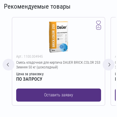
Рекомендуемые товары
Арт.: 1100.004945
А
Смесь кладочная для кирпича DAUER BRICK.COLOR 253
С
Зимняя 50 кг (шоколадный)
З
Цена за упаковку
Ц
ПО ЗАПРОСУ
Оставить заявку