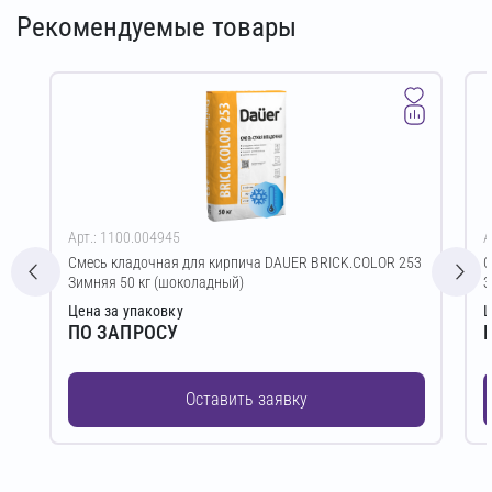
Рекомендуемые товары
Арт.: 1100.004945
А
Смесь кладочная для кирпича DAUER BRICK.COLOR 253
С
Зимняя 50 кг (шоколадный)
З
Цена за упаковку
Ц
ПО ЗАПРОСУ
Оставить заявку