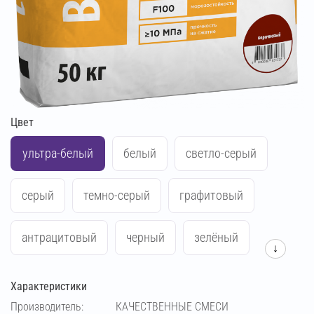
Цвет
ультра-белый
белый
светло-серый
серый
темно-серый
графитовый
антрацитовый
черный
зелёный
↓
синий
жёлтый
красный
Характеристики
Производитель:
КАЧЕСТВЕННЫЕ СМЕСИ