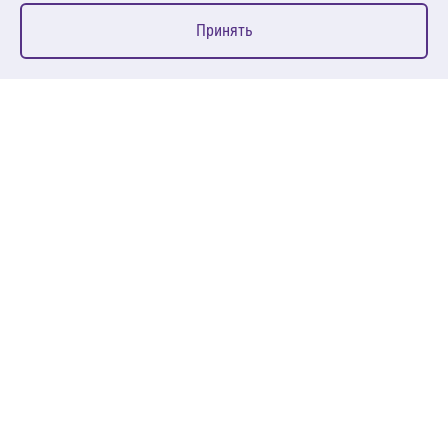
0
Принять
Главная
Избранное
Корзина
Каталог
127083, Москва, ул. 8 Марта, д. 1, стр.12, пом. 4/31
Пн-Пт: 09:00-18:00
+7 (495) 080 08 68
sales@anth.ru
ANT
КЛИЕНТАМ