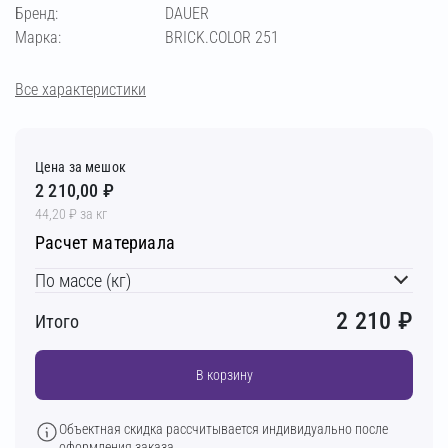
слоновая кость
кремово-бежевый
Бренд:
DAUER
Марка:
BRICK.COLOR 251
бежевый
светло-бежевый
пудра
Все характеристики
кремовый
терракотовый
вишнёвый
Цена за мешок
кирпичный
светло-коричневый
2 210,00 ₽
44,20 ₽ за кг
Расчет материала
коричневый
тёмно-коричневый
По массе (кг)
шоколадный
2 210
₽
Итого
В корзину
Объектная скидка рассчитывается индивидуально после
оформления заказа.