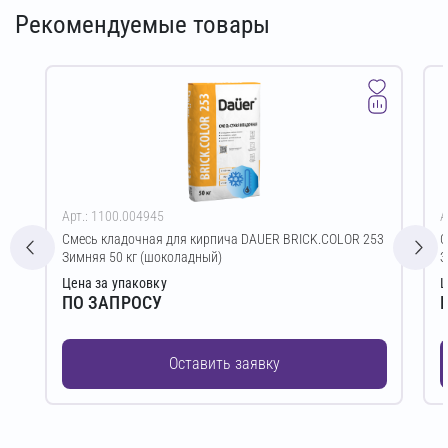
Рекомендуемые товары
Арт.: 1100.004945
А
Смесь кладочная для кирпича DAUER BRICK.COLOR 253
С
Зимняя 50 кг (шоколадный)
З
Цена за упаковку
Ц
ПО ЗАПРОСУ
Оставить заявку