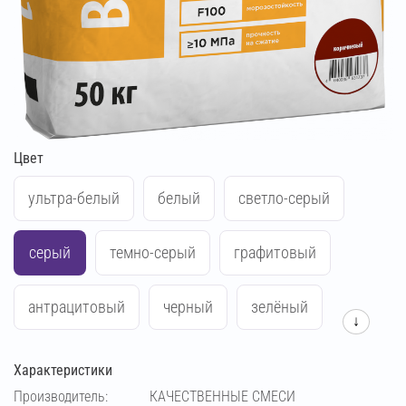
Цвет
ультра-белый
белый
светло-серый
серый
темно-серый
графитовый
антрацитовый
черный
зелёный
↓
синий
жёлтый
красный
Характеристики
Производитель:
КАЧЕСТВЕННЫЕ СМЕСИ