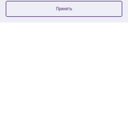
0
Принять
Главная
Избранное
Корзина
Каталог
127083, Москва, ул. 8 Марта, д. 1, стр.12, пом. 4/31
Пн-Пт: 09:00-18:00
+7 (495) 080 08 68
sales@anth.ru
ANT
КЛИЕНТАМ