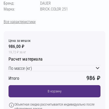
слоновая кость
кремово-бежевый
Бренд:
DAUER
Марка:
BRICK.COLOR 251
бежевый
светло-бежевый
пудра
Все характеристики
кремовый
терракотовый
вишнёвый
Цена за мешок
кирпичный
светло-коричневый
986,00 ₽
19,72 ₽ за кг
Расчет материала
коричневый
тёмно-коричневый
По массе (кг)
шоколадный
986
₽
Итого
В корзину
Объектная скидка рассчитывается индивидуально после
оформления заказа.